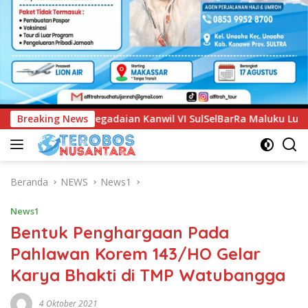
 VI SulSelBarRa Maluku Luncurkan Program PANDE EMAS untuk
Breaking News
Beranda
NEWS
News1
News1
Bentuk Penghargaan Pada
Pahlawan Korem 143/HO Gelar
Karya Bhakti di TMP Watubangga
4 Oktober 2021