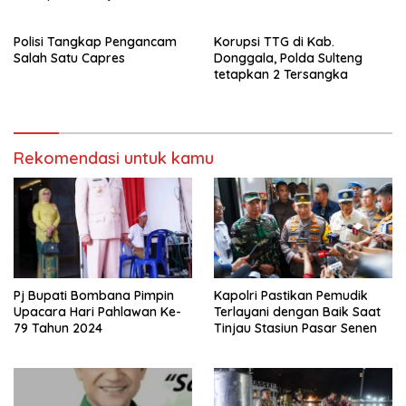
sebagai pemenang Pemilu
beberapa titik dalam kota
2024-2029. Di kabupaten
Namlea .
Polisi Tangkap Pengancam
Korupsi TTG di Kab.
Buru (Namlea).
Salah Satu Capres
Donggala, Polda Sulteng
tetapkan 2 Tersangka
Rekomendasi untuk kamu
Pj Bupati Bombana Pimpin
Kapolri Pastikan Pemudik
Upacara Hari Pahlawan Ke-
Terlayani dengan Baik Saat
79 Tahun 2024
Tinjau Stasiun Pasar Senen