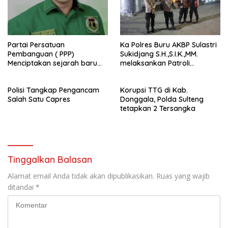
Partai Persatuan
Ka Polres Buru AKBP Sulastri
Pembanguan ( PPP)
Sukidjang S.H.,S.I.K.,MM.
Menciptakan sejarah baru
melaksankan Patroli
sebagai pemenang Pemilu
beberapa titik dalam kota
2024-2029. Di kabupaten
Namlea .
Polisi Tangkap Pengancam
Korupsi TTG di Kab.
Buru (Namlea).
Salah Satu Capres
Donggala, Polda Sulteng
tetapkan 2 Tersangka
Tinggalkan Balasan
Alamat email Anda tidak akan dipublikasikan.
Ruas yang wajib
ditandai
*