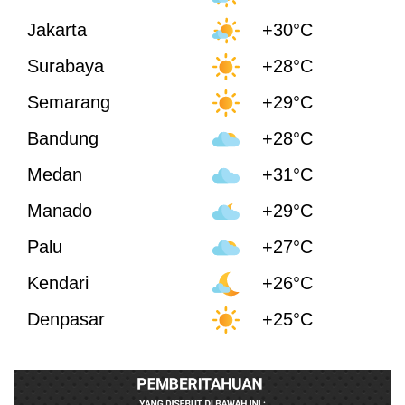
Jakarta
+30°C
Surabaya
+28°C
Semarang
+29°C
Bandung
+28°C
Medan
+31°C
Manado
+29°C
Palu
+27°C
Kendari
+26°C
Denpasar
+25°C