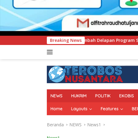
UNIMEN Tambah Delapan Program Studi Baru, Bidik Penguata
Breaking News
NEWS
HUKRIM
POLITIK
EKOBIS
Home
Layouts
Features
BE
Beranda
NEWS
News1
News1