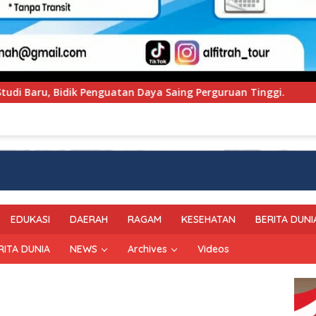
n Daya Saing Perguruan Tinggi.
PT Pegadaian Kanwil
EDUKASI
DAERAH
RAGAM
KESEHATAN
BERITA DUNI
RITA DUNIA
NEWS
Archives
Videos