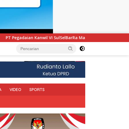
 VI SulSelBarRa Maluku Luncurkan Program PANDE EMAS untuk 
A
VIDEO
SPORTS