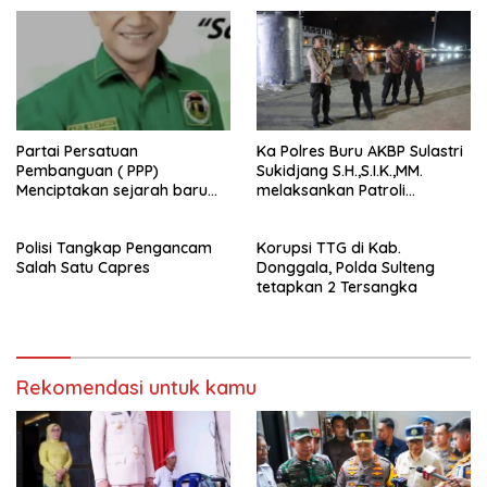
Partai Persatuan
Ka Polres Buru AKBP Sulastri
Pembanguan ( PPP)
Sukidjang S.H.,S.I.K.,MM.
Menciptakan sejarah baru
melaksankan Patroli
sebagai pemenang Pemilu
beberapa titik dalam kota
2024-2029. Di kabupaten
Namlea .
Polisi Tangkap Pengancam
Korupsi TTG di Kab.
Buru (Namlea).
Salah Satu Capres
Donggala, Polda Sulteng
tetapkan 2 Tersangka
Rekomendasi untuk kamu