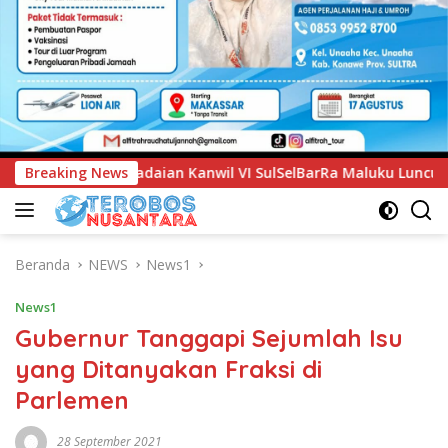
anwil VI SulSelBarRa Maluku Luncurkan Program PANDE EMAS u
Breaking News
Beranda
NEWS
News1
News1
Gubernur Tanggapi Sejumlah Isu
yang Ditanyakan Fraksi di
Parlemen
28 September 2021