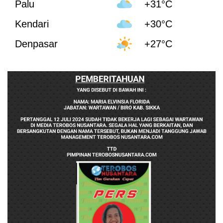
Palu
+31°C
Kendari
+30°C
Denpasar
+27°C