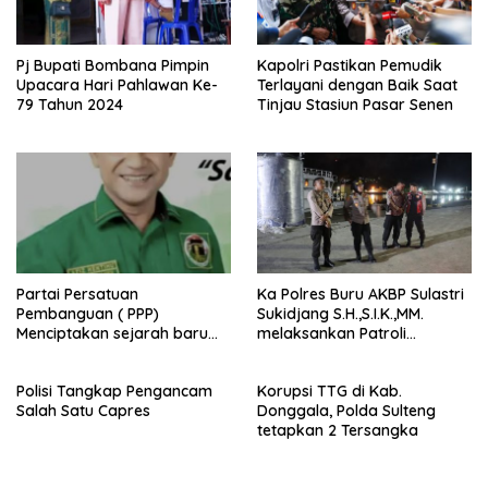
Pj Bupati Bombana Pimpin
Kapolri Pastikan Pemudik
Upacara Hari Pahlawan Ke-
Terlayani dengan Baik Saat
79 Tahun 2024
Tinjau Stasiun Pasar Senen
Partai Persatuan
Ka Polres Buru AKBP Sulastri
Pembanguan ( PPP)
Sukidjang S.H.,S.I.K.,MM.
Menciptakan sejarah baru
melaksankan Patroli
sebagai pemenang Pemilu
beberapa titik dalam kota
2024-2029. Di kabupaten
Namlea .
Polisi Tangkap Pengancam
Korupsi TTG di Kab.
Buru (Namlea).
Salah Satu Capres
Donggala, Polda Sulteng
tetapkan 2 Tersangka