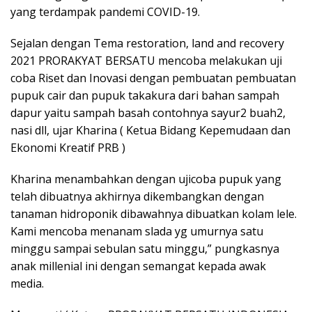
yang terdampak pandemi COVID-19.
Sejalan dengan Tema restoration, land and recovery
2021 PRORAKYAT BERSATU mencoba melakukan uji
coba Riset dan Inovasi dengan pembuatan pembuatan
pupuk cair dan pupuk takakura dari bahan sampah
dapur yaitu sampah basah contohnya sayur2 buah2,
nasi dll, ujar Kharina ( Ketua Bidang Kepemudaan dan
Ekonomi Kreatif PRB )
Kharina menambahkan dengan ujicoba pupuk yang
telah dibuatnya akhirnya dikembangkan dengan
tanaman hidroponik dibawahnya dibuatkan kolam lele.
Kami mencoba menanam slada yg umurnya satu
minggu sampai sebulan satu minggu,” pungkasnya
anak millenial ini dengan semangat kepada awak
media.