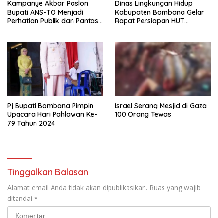
Kampanye Akbar Paslon
Dinas Lingkungan Hidup
Bupati ANS-TO Menjadi
Kabupaten Bombana Gelar
Perhatian Publik dan Pantas
Rapat Persiapan HUT
Dijuluki Sang Juara
Bombana ke- 21 Tahun 2024
Pj Bupati Bombana Pimpin
Israel Serang Mesjid di Gaza
Upacara Hari Pahlawan Ke-
100 Orang Tewas
79 Tahun 2024
Tinggalkan Balasan
Alamat email Anda tidak akan dipublikasikan.
Ruas yang wajib
ditandai
*