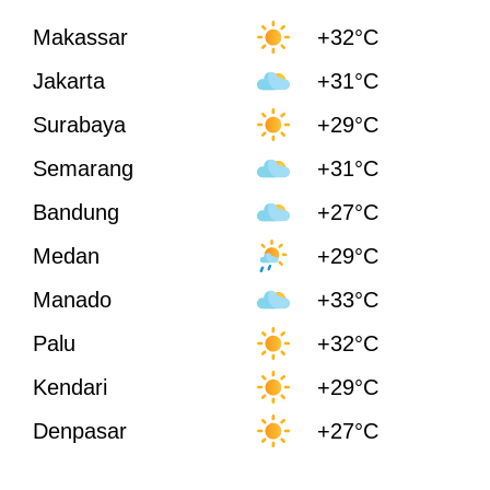
Makassar
+32°C
Jakarta
+31°C
Surabaya
+29°C
Semarang
+31°C
Bandung
+27°C
Medan
+29°C
Manado
+33°C
Palu
+32°C
Kendari
+29°C
Denpasar
+27°C