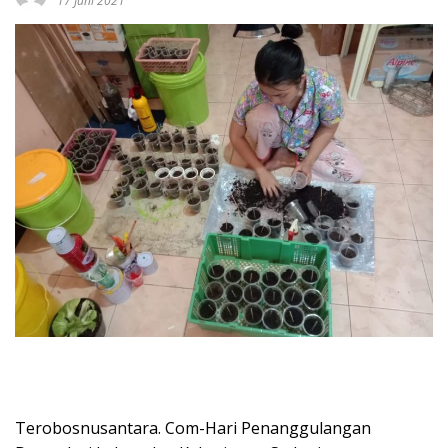
17 Juni 2021
Terobosnusantara. Com-Hari Penanggulangan