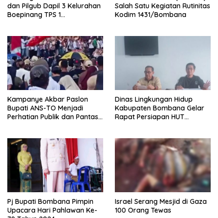
dan Pilgub Dapil 3 Kelurahan
Salah Satu Kegiatan Rutinitas
Boepinang TPS 1
Kodim 1431/Bombana
Berlangsung Aman dan
Kondusif
Kampanye Akbar Paslon
Dinas Lingkungan Hidup
Bupati ANS-TO Menjadi
Kabupaten Bombana Gelar
Perhatian Publik dan Pantas
Rapat Persiapan HUT
Dijuluki Sang Juara
Bombana ke- 21 Tahun 2024
Pj Bupati Bombana Pimpin
Israel Serang Mesjid di Gaza
Upacara Hari Pahlawan Ke-
100 Orang Tewas