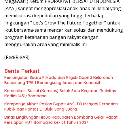
Megawati ( Ketum PRORAKYAT BERSATU INDONESIA
JAYA ) sangat mengapresiasi anak-anak millenial yang
memiliki rasa kepedulian yang tinggi terhadap
lingkungan ” Let’s Grow The Future Together ” untuk
ikut bersama-sama mencarikan solusi dan mendukung
program ketahanan pangan rakyat dengan
menggunakan area yang minimalis ini.
(Red/Ril/AR)
Berita Terkait
Pemungutan Suara Pilkada dan Pilgub Dapil 3 Kelurahan
Boepinang TPS 1 Berlangsung Aman dan Kondusif
Komunikasi Sosial (Komsos) Salah Satu Kegiatan Rutinitas
Kodim 1431/Bombana
Kampanye Akbar Paslon Bupati ANS-TO Menjadi Perhatian
Publik dan Pantas Dijuluki Sang Juara
Dinas Lingkungan Hidup Kabupaten Bombana Gelar Rapat
Persiapan HUT Bombana ke- 21 Tahun 2024