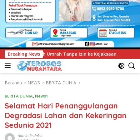
 ke Kejaksaan
Breaking News
UNIMEN Tambah Delapan Program Studi B
Beranda
NEWS
BERITA DUNIA
BERITA DUNIA
,
News1
Selamat Hari Penanggulangan
Degradasi Lahan dan Kekeringan
Sedunia 2021
Admin Redaksi