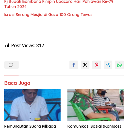
Pj Bupati Bombana Pimpin Upacara Hari Pahlawan Ke-79
Tahun 2024
Israel Serang Mesjid di Gaza 100 Orang Tewas
Post Views:
812
Baca Juga
Pemungutan Suara Pilkada
Komunikasi Sosial (Komsos)