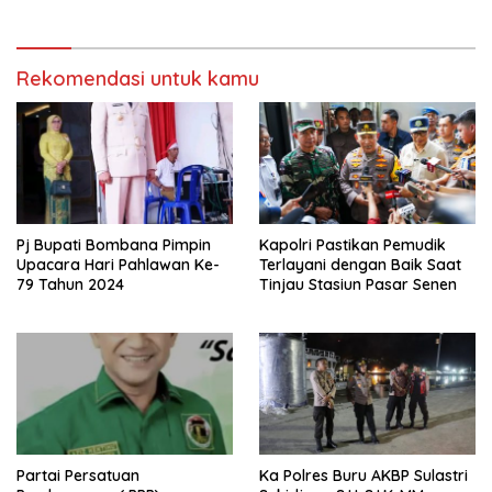
Rekomendasi untuk kamu
Pj Bupati Bombana Pimpin
Kapolri Pastikan Pemudik
Upacara Hari Pahlawan Ke-
Terlayani dengan Baik Saat
79 Tahun 2024
Tinjau Stasiun Pasar Senen
Partai Persatuan
Ka Polres Buru AKBP Sulastri