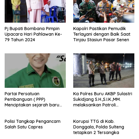
Pj Bupati Bombana Pimpin
Kapolri Pastikan Pemudik
Upacara Hari Pahlawan Ke-
Terlayani dengan Baik Saat
79 Tahun 2024
Tinjau Stasiun Pasar Senen
Partai Persatuan
Ka Polres Buru AKBP Sulastri
Pembanguan ( PPP)
Sukidjang S.H.,S.I.K.,MM.
Menciptakan sejarah baru
melaksankan Patroli
sebagai pemenang Pemilu
beberapa titik dalam kota
2024-2029. Di kabupaten
Namlea .
Polisi Tangkap Pengancam
Korupsi TTG di Kab.
Buru (Namlea).
Salah Satu Capres
Donggala, Polda Sulteng
tetapkan 2 Tersangka