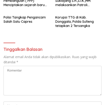
Pembanguan ( PPP)
Sukidjang S.H.,S.I.K.,MM.
Menciptakan sejarah baru
melaksankan Patroli
sebagai pemenang Pemilu
beberapa titik dalam kota
2024-2029. Di kabupaten
Namlea .
Polisi Tangkap Pengancam
Korupsi TTG di Kab.
Buru (Namlea).
Salah Satu Capres
Donggala, Polda Sulteng
tetapkan 2 Tersangka
Tinggalkan Balasan
Alamat email Anda tidak akan dipublikasikan.
Ruas yang wajib
ditandai
*