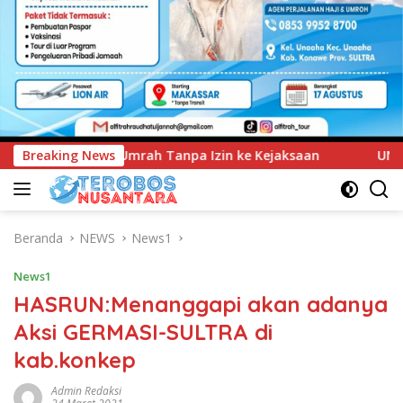
n ke Kejaksaan
Breaking News
UNIMEN Tambah Delapan Program Studi 
Beranda
NEWS
News1
News1
HASRUN:Menanggapi akan adanya
Aksi GERMASI-SULTRA di
kab.konkep
Admin Redaksi