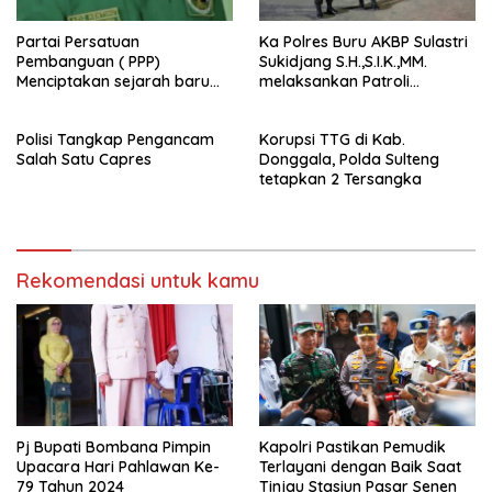
Partai Persatuan
Ka Polres Buru AKBP Sulastri
Pembanguan ( PPP)
Sukidjang S.H.,S.I.K.,MM.
Menciptakan sejarah baru
melaksankan Patroli
sebagai pemenang Pemilu
beberapa titik dalam kota
2024-2029. Di kabupaten
Namlea .
Polisi Tangkap Pengancam
Korupsi TTG di Kab.
Buru (Namlea).
Salah Satu Capres
Donggala, Polda Sulteng
tetapkan 2 Tersangka
Rekomendasi untuk kamu
Pj Bupati Bombana Pimpin
Kapolri Pastikan Pemudik
Upacara Hari Pahlawan Ke-
Terlayani dengan Baik Saat
79 Tahun 2024
Tinjau Stasiun Pasar Senen