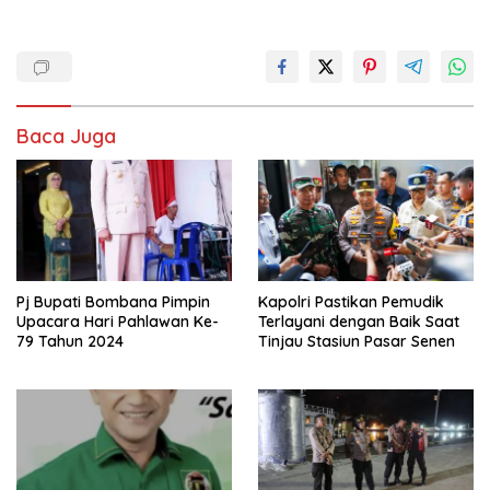
Baca Juga
Pj Bupati Bombana Pimpin
Kapolri Pastikan Pemudik
Upacara Hari Pahlawan Ke-
Terlayani dengan Baik Saat
79 Tahun 2024
Tinjau Stasiun Pasar Senen