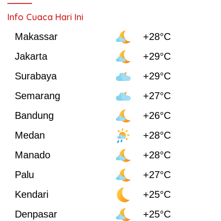
Info Cuaca Hari Ini
Makassar
+28°C
Jakarta
+29°C
Surabaya
+29°C
Semarang
+27°C
Bandung
+26°C
Medan
+28°C
Manado
+28°C
Palu
+27°C
Kendari
+25°C
Denpasar
+25°C