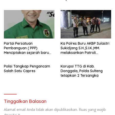
Partai Persatuan
Ka Polres Buru AKBP Sulastri
Pembanguan ( PPP)
Sukidjang S.H.,S.I.K.,MM.
Menciptakan sejarah baru
melaksankan Patroli
sebagai pemenang Pemilu
beberapa titik dalam kota
2024-2029. Di kabupaten
Namlea .
Polisi Tangkap Pengancam
Korupsi TTG di Kab.
Buru (Namlea).
Salah Satu Capres
Donggala, Polda Sulteng
tetapkan 2 Tersangka
Tinggalkan Balasan
Alamat email Anda tidak akan dipublikasikan.
Ruas yang wajib