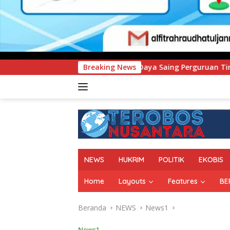
an Daya Saing Perguruan Tinggi.
Breaking News
PT Pegadaian Kanwil
NEWS
HUKRIM
POLITIK
EKOBIS
Home
Layouts
Features
BE
Beranda
NEWS
News1
News1