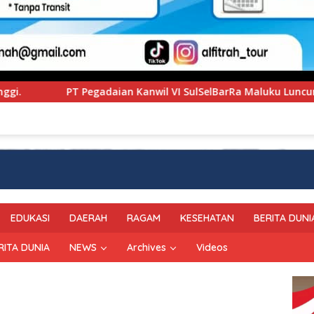
 VI SulSelBarRa Maluku Luncurkan Program PANDE EMAS untuk
EDUKASI
DAERAH
RAGAM
KESEHATAN
BERITA DUNI
RITA DUNIA
NEWS
Archives
Videos