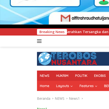
ra Serahkan Tersangka dan Barang Bukti Kasus Dugaan Penyele
Breaking News
NEWS
HUKRIM
POLITIK
EKOBIS
Home
Layouts
Features
BE
Beranda
NEWS
News1
News1