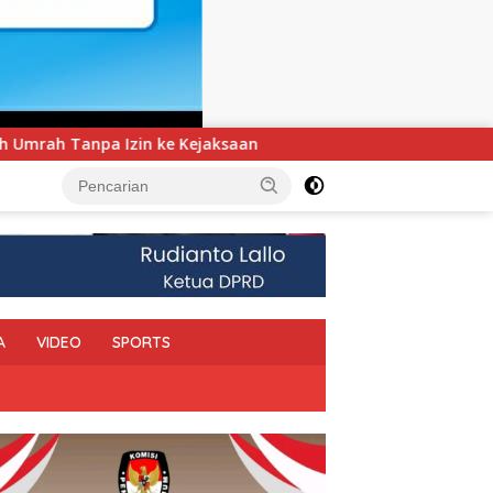
UNIMEN Tambah Delapan Program Studi Baru, Bidik Pengu
A
VIDEO
SPORTS