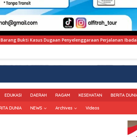
nggaraan Perjalanan Ibadah Umrah Tanpa Izin ke Kejaksaan
EDUKASI
DAERAH
RAGAM
KESEHATAN
BERITA DUNI
RITA DUNIA
NEWS
Archives
Videos