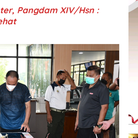
ter, Pangdam XIV/Hsn :
ehat