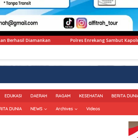
Polres Enrekang Sambut Kapolres Baru Dengan Tari Padup
EDUKASI
DAERAH
RAGAM
KESEHATAN
BERITA DUNI
RITA DUNIA
NEWS
Archives
Videos