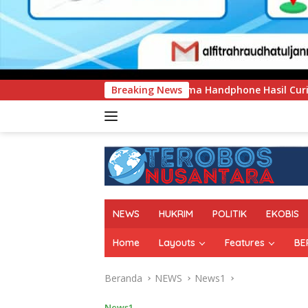
 Curnik, Lima Handphone Hasil Curian Berhasil Diamankan
Breaking News
NEWS
HUKRIM
POLITIK
EKOBIS
Home
Layouts
Features
BE
Beranda
NEWS
News1
News1