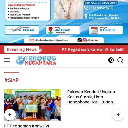
PT Pegadaian Kanwil VI SulSelBarRa Maluku Luncurkan Prog
Breaking News
#SIAP
Polresta Kendari Ungkap
Kasus Curnik, Lima
Handphone Hasil Curian
Berhasil Diamankan
PT Pegadaian Kanwil VI