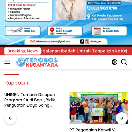
badah Umrah Tanpa Izin ke Kejaksaan
Breaking News
UNIMEN Tambah D
Rappocini
UNIMEN Tambah Delapan
Program Studi Baru, Bidik
Penguatan Daya Saing
Perguruan Tinggi.
PT Pegadaian Kanwil VI