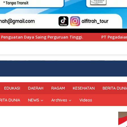
n Tinggi.
PT Pegadaian Kanwil VI SulSelBarRa Maluk
EDUKASI
DAERAH
RAGAM
KESEHATAN
BERITA DUNI
RITA DUNIA
NEWS
Archives
Videos