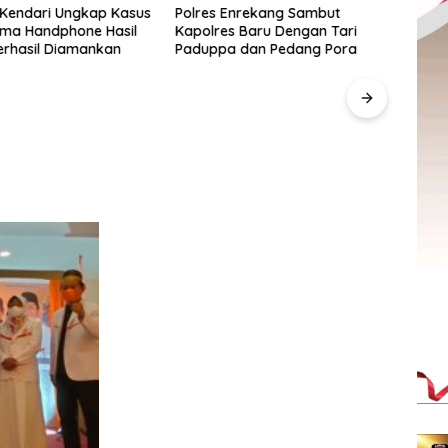
 Kendari Ungkap Kasus
Polres Enrekang Sambut
Lima Handphone Hasil
Kapolres Baru Dengan Tari
erhasil Diamankan
Paduppa dan Pedang Pora
Pegad
SulS
“Anak
Berd
UMKM