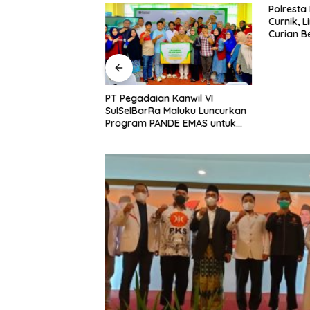
bah Delapan
Polresta
i Baru, Bidik
Curnik, 
Daya Saing
Curian B
nggi.
PT Pegadaian Kanwil VI
SulSelBarRa Maluku Luncurkan
Program PANDE EMAS untuk
Perkuat Pemberdayaan
Masyarakat