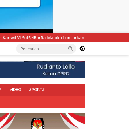
u Luncurkan Program PANDE EMAS untuk Perkuat Pemberdayaan 
A
VIDEO
SPORTS