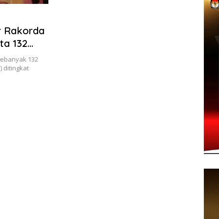
r Rakorda
ta 132
 sebanyak 132
ditingkat