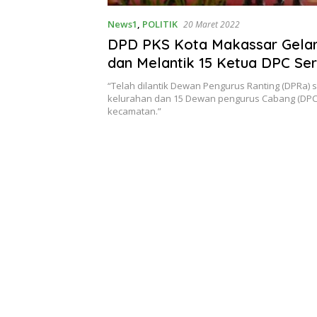
News1
,
POLITIK
20 Maret 2022
DPD PKS Kota Makassar Gela
dan Melantik 15 Ketua DPC Ser
DPRa
“Telah dilantik Dewan Pengurus Ranting (DPRa)
kelurahan dan 15 Dewan pengurus Cabang (DPC) 
kecamatan.”