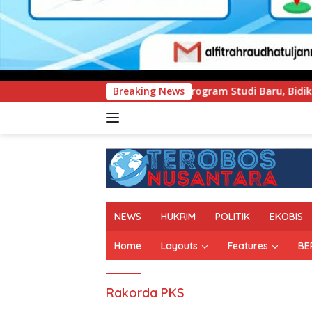
an Program Studi Baru, Bidik Penguatan Daya Saing Pergurua
Breaking News
NEWS
HUKRIM
POLITIK
EKOBIS
Home
Layouts
Features
BE
Rakorda PKS