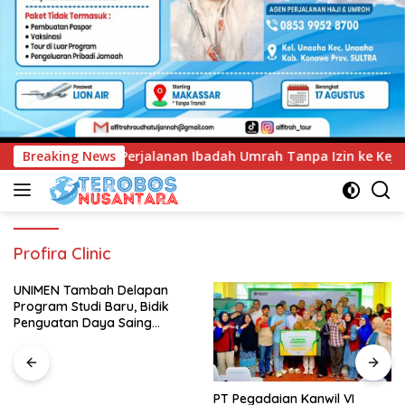
Ibadah Umrah Tanpa Izin ke Kejaksaan
Breaking News
UNIMEN Tambah 
Profira Clinic
UNIMEN Tambah Delapan
Program Studi Baru, Bidik
Penguatan Daya Saing
Perguruan Tinggi.
PT Pegadaian Kanwil VI