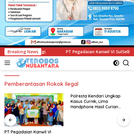
PT Pegadaian Kanwil VI SulSelBarRa Maluku Luncurkan Prog
Breaking News
Pemberantasan Rokok Ilegal
Polresta Kendari Ungkap
Kasus Curnik, Lima
Handphone Hasil Curian
Berhasil Diamankan
PT Pegadaian Kanwil VI