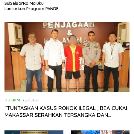
SulSelBarRa Maluku
Luncurkan Program PANDE
EMAS untuk Perkuat
Pemberdayaan Masyarakat
HUKRIM
1 Juli 2026
“TUNTASKAN KASUS ROKOK ILEGAL , BEA CUKAI
MAKASSAR SERAHKAN TERSANGKA DAN
BARANG BUKTI KE KEJAKSAAN”