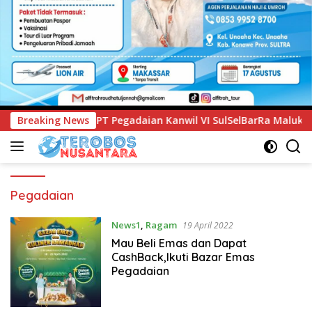
aian Kanwil VI SulSelBarRa Maluku Luncurkan Program PANDE
Breaking News
Pegadaian
News1
,
Ragam
19 April 2022
Mau Beli Emas dan Dapat
CashBack,Ikuti Bazar Emas
Pegadaian