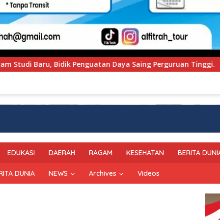
Daya Saing Perguruan Tinggi.
PT Pegadaian Kanwil V
EDUKASI
DAERAH
RAGAM
KESEHATAN
BERITA DUNI
RITA DUNIA
NEWS
Archives
Videos