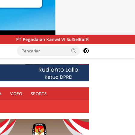
I SulSelBarRa Maluku Luncurkan Program PANDE EMAS untuk Pe
A
VIDEO
SPORTS