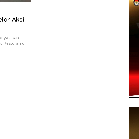
elar Aksi
nanya akan
tu Restoran di