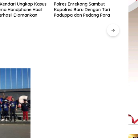
 Kendari Ungkap Kasus
Polres Enrekang Sambut
Lima Handphone Hasil
Kapolres Baru Dengan Tari
erhasil Diamankan
Paduppa dan Pedang Pora
Pegad
SulS
“Anak
Berd
UMKM