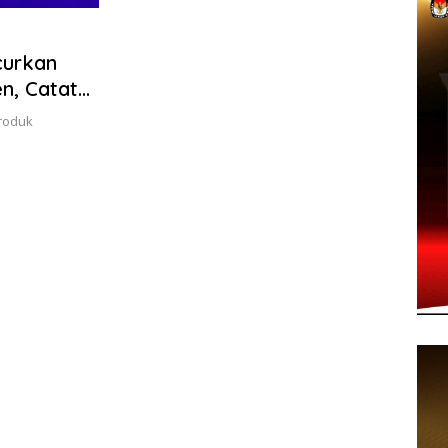
curkan
n, Catat
produk