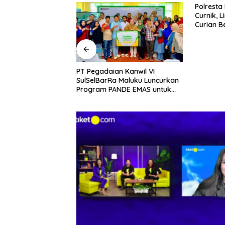
bah Delapan
Polresta
i Baru, Bidik
Curnik, 
Daya Saing
Curian B
nggi.
PT Pegadaian Kanwil VI
SulSelBarRa Maluku Luncurkan
Program PANDE EMAS untuk
Perkuat Pemberdayaan
Masyarakat