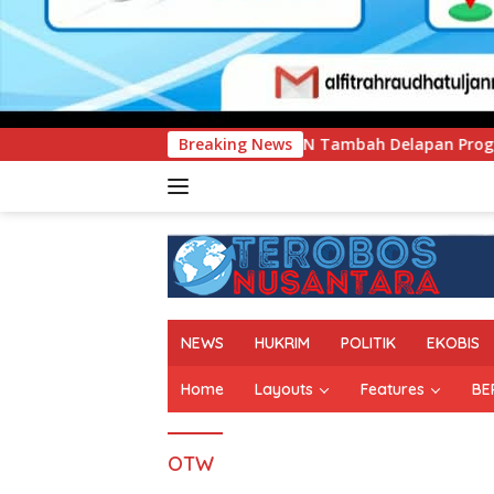
UNIMEN Tambah Delapan Program Studi Baru, Bidik Pen
Breaking News
NEWS
HUKRIM
POLITIK
EKOBIS
Home
Layouts
Features
BE
OTW