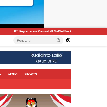
nwil VI SulSelBarRa Maluku Luncurkan Program PANDE EMAS u
A
VIDEO
SPORTS