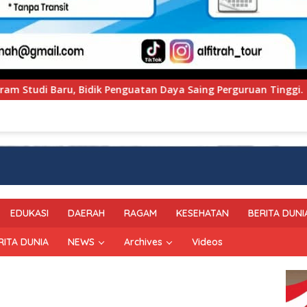
guatan Daya Saing Perguruan Tinggi.
PT Pegadaian Ka
EDUKASI
DAERAH
RAGAM
KESEHATAN
BERITA DUNI
RITA DUNIA
NEWS
Archives
Videos