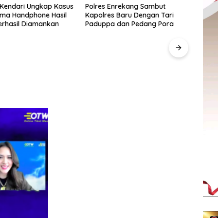
 Kendari Ungkap Kasus
Polres Enrekang Sambut
Lima Handphone Hasil
Kapolres Baru Dengan Tari
erhasil Diamankan
Paduppa dan Pedang Pora
Pegad
SulS
“Anak
Berd
UMKM