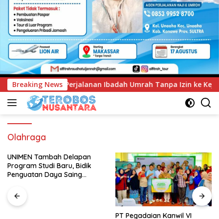
Ibadah Umrah Tanpa Izin ke Kejaksaan
Breaking News
UNIMEN Tambah 
Olahraga
UNIMEN Tambah Delapan
Program Studi Baru, Bidik
Penguatan Daya Saing
Perguruan Tinggi.
PT Pegadaian Kanwil VI