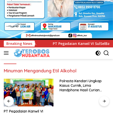
Breaking News
PT Pegadaian Kanwil VI SulSelBarRa Maluku Luncurkan 
Minuman Mengandung Etil Alkohol
Polresta Kendari Ungkap
Kasus Curnik, Lima
Handphone Hasil Curian
Berhasil Diamankan
PT Pegadaian Kanwil VI