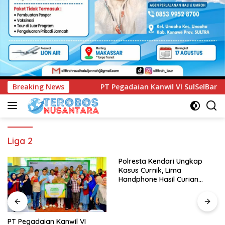
PT Pegadaian Kanwil VI SulSelBarRa Maluku Luncurkan Progr
Breaking News
Liga 2
Polresta Kendari Ungkap
Kasus Curnik, Lima
Handphone Hasil Curian
Berhasil Diamankan
PT Pegadaian Kanwil VI