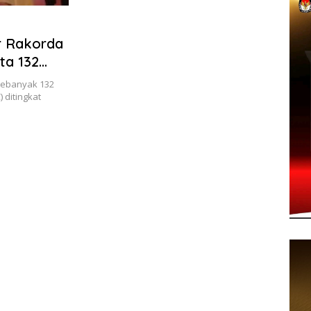
r Rakorda
ta 132
 sebanyak 132
ditingkat