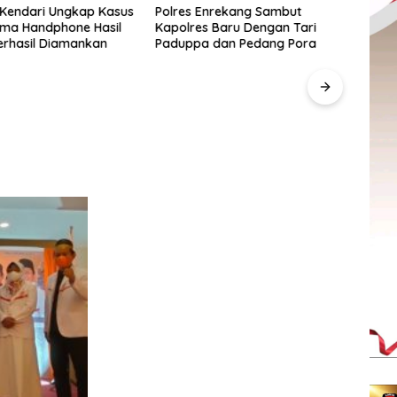
 Kendari Ungkap Kasus
Polres Enrekang Sambut
Lima Handphone Hasil
Kapolres Baru Dengan Tari
erhasil Diamankan
Paduppa dan Pedang Pora
Pegad
SulS
“Anak
Berd
UMKM