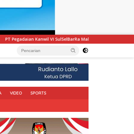
lSelBarRa Maluku Luncurkan Program PANDE EMAS untuk Perku
A
VIDEO
SPORTS