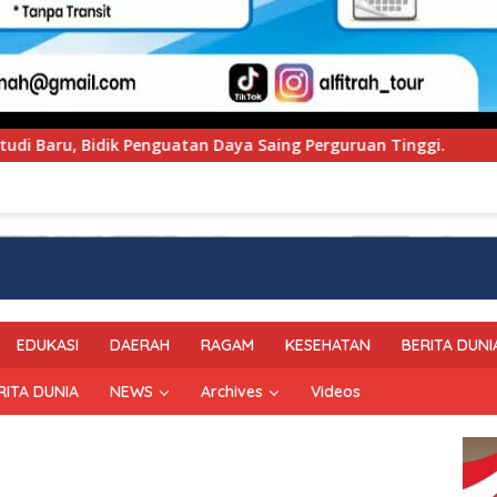
a Saing Perguruan Tinggi.
PT Pegadaian Kanwil VI Su
EDUKASI
DAERAH
RAGAM
KESEHATAN
BERITA DUNI
RITA DUNIA
NEWS
Archives
Videos