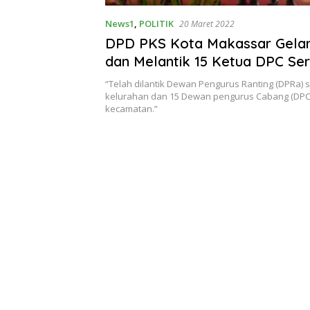
News1
,
POLITIK
20 Maret 2022
DPD PKS Kota Makassar Gela
dan Melantik 15 Ketua DPC Ser
DPRa
“Telah dilantik Dewan Pengurus Ranting (DPRa)
kelurahan dan 15 Dewan pengurus Cabang (DPC) 
kecamatan.”