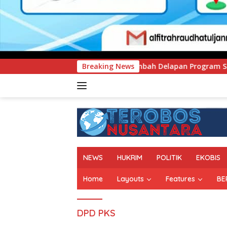
MEN Tambah Delapan Program Studi Baru, Bidik Penguatan Day
Breaking News
NEWS
HUKRIM
POLITIK
EKOBIS
Home
Layouts
Features
BE
DPD PKS