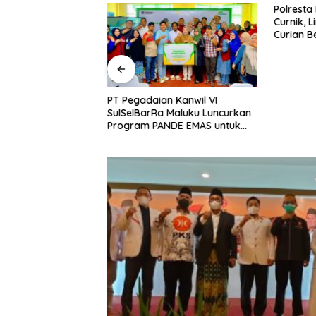
bah Delapan
Polresta
i Baru, Bidik
Curnik, 
Daya Saing
Curian B
nggi.
PT Pegadaian Kanwil VI
SulSelBarRa Maluku Luncurkan
Program PANDE EMAS untuk
Perkuat Pemberdayaan
Masyarakat