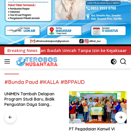
 Umrah Tanpa Izin ke Kejaksaan
Breaking News
UNIMEN Tambah Delapa
#Bunda Paud #KALLA #BPPAUD
UNIMEN Tambah Delapan
Program Studi Baru, Bidik
Penguatan Daya Saing
Perguruan Tinggi.
PT Pegadaian Kanwil VI