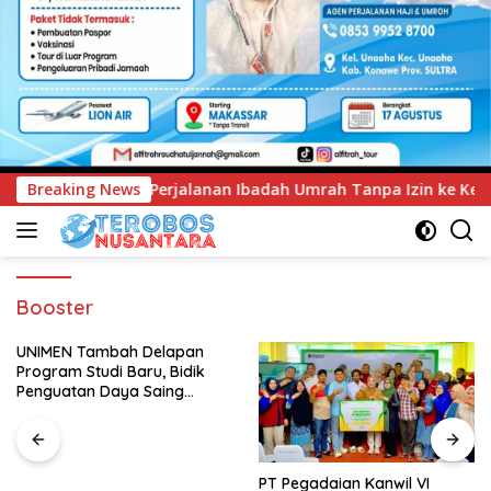
Ibadah Umrah Tanpa Izin ke Kejaksaan
Breaking News
UNIMEN Tambah 
Booster
UNIMEN Tambah Delapan
Program Studi Baru, Bidik
Penguatan Daya Saing
Perguruan Tinggi.
PT Pegadaian Kanwil VI