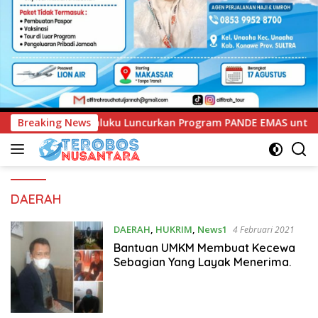
 Luncurkan Program PANDE EMAS untuk Perkuat Pemberdayaan 
Breaking News
DAERAH
DAERAH
,
HUKRIM
,
News1
4 Februari 2021
Bantuan UMKM Membuat Kecewa
Sebagian Yang Layak Menerima.