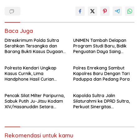
Baca Juga
Ditreskrimum Polda Sultra
UNIMEN Tambah Delapan
Serahkan Tersangka dan
Program Studi Baru, Bidik
Barang Bukti Kasus Dugaan
Penguatan Daya Saing
Penyelenggaraan Perjalanan
Perguruan Tinggi.
Ibadah Umrah Tanpa Izin ke
Polresta Kendari Ungkap
Polres Enrekang Sambut
Kejaksaan
Kasus Curnik, Lima
Kapolres Baru Dengan Tari
Handphone Hasil Curian
Paduppa dan Pedang Pora
Berhasil Diamankan
Pencak Silat Milter Paripurna,
Kapolda Sultra Jalin
Sabuk Putih Ju-Jitsu Kodam
Silaturahmi ke DPRD Sultra,
XIV/Hasanuddin Setara
Perkuat Sinergitas
Sabuk Hitam
Forkopimda untuk Kemajuan
Daerah
Rekomendasi untuk kamu