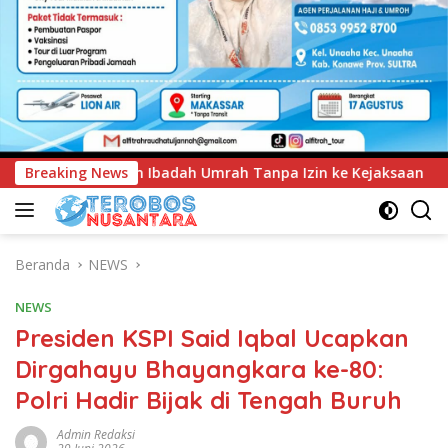
Tanpa Izin ke Kejaksaan
Breaking News
UNIMEN Tambah Delapan Progr
Beranda
NEWS
NEWS
Presiden KSPI Said Iqbal Ucapkan
Dirgahayu Bhayangkara ke-80:
Polri Hadir Bijak di Tengah Buruh
Admin Redaksi