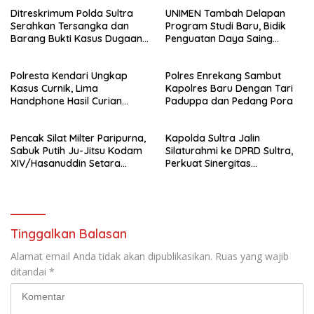
Ditreskrimum Polda Sultra
UNIMEN Tambah Delapan
Serahkan Tersangka dan
Program Studi Baru, Bidik
Barang Bukti Kasus Dugaan
Penguatan Daya Saing
Penyelenggaraan Perjalanan
Perguruan Tinggi.
Ibadah Umrah Tanpa Izin ke
Polresta Kendari Ungkap
Polres Enrekang Sambut
Kejaksaan
Kasus Curnik, Lima
Kapolres Baru Dengan Tari
Handphone Hasil Curian
Paduppa dan Pedang Pora
Berhasil Diamankan
Pencak Silat Milter Paripurna,
Kapolda Sultra Jalin
Sabuk Putih Ju-Jitsu Kodam
Silaturahmi ke DPRD Sultra,
XIV/Hasanuddin Setara
Perkuat Sinergitas
Sabuk Hitam
Forkopimda untuk Kemajuan
Daerah
Tinggalkan Balasan
Alamat email Anda tidak akan dipublikasikan.
Ruas yang wajib
ditandai
*