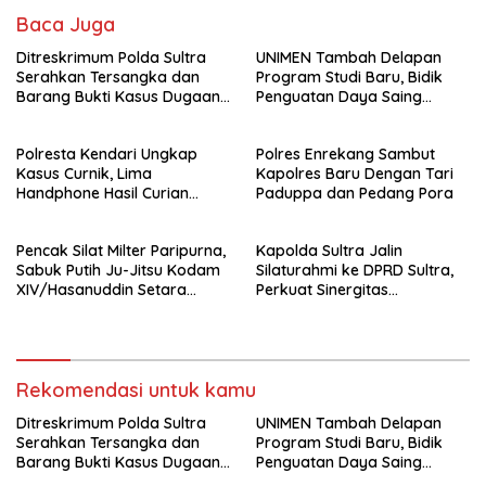
Baca Juga
Ditreskrimum Polda Sultra
UNIMEN Tambah Delapan
Serahkan Tersangka dan
Program Studi Baru, Bidik
Barang Bukti Kasus Dugaan
Penguatan Daya Saing
Penyelenggaraan Perjalanan
Perguruan Tinggi.
Ibadah Umrah Tanpa Izin ke
Polresta Kendari Ungkap
Polres Enrekang Sambut
Kejaksaan
Kasus Curnik, Lima
Kapolres Baru Dengan Tari
Handphone Hasil Curian
Paduppa dan Pedang Pora
Berhasil Diamankan
Pencak Silat Milter Paripurna,
Kapolda Sultra Jalin
Sabuk Putih Ju-Jitsu Kodam
Silaturahmi ke DPRD Sultra,
XIV/Hasanuddin Setara
Perkuat Sinergitas
Sabuk Hitam
Forkopimda untuk Kemajuan
Daerah
Rekomendasi untuk kamu
Ditreskrimum Polda Sultra
UNIMEN Tambah Delapan
Serahkan Tersangka dan
Program Studi Baru, Bidik
Barang Bukti Kasus Dugaan
Penguatan Daya Saing
Penyelenggaraan Perjalanan
Perguruan Tinggi.