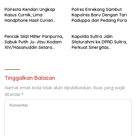
Ibadah Umrah Tanpa Izin ke
Polresta Kendari Ungkap
Polres Enrekang Sambut
Kejaksaan
Kasus Curnik, Lima
Kapolres Baru Dengan Tari
Handphone Hasil Curian
Paduppa dan Pedang Pora
Berhasil Diamankan
Pencak Silat Milter Paripurna,
Kapolda Sultra Jalin
Sabuk Putih Ju-Jitsu Kodam
Silaturahmi ke DPRD Sultra,
XIV/Hasanuddin Setara
Perkuat Sinergitas
Sabuk Hitam
Forkopimda untuk Kemajuan
Daerah
Tinggalkan Balasan
Alamat email Anda tidak akan dipublikasikan.
Ruas yang wajib
ditandai
*