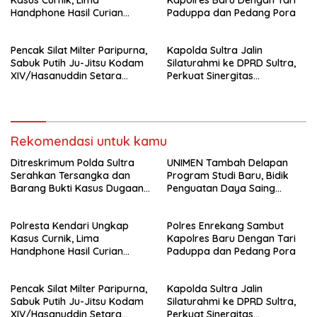
Kasus Curnik, Lima
Kapolres Baru Dengan Tari
Handphone Hasil Curian
Paduppa dan Pedang Pora
Berhasil Diamankan
Pencak Silat Milter Paripurna,
Kapolda Sultra Jalin
Sabuk Putih Ju-Jitsu Kodam
Silaturahmi ke DPRD Sultra,
XIV/Hasanuddin Setara
Perkuat Sinergitas
Sabuk Hitam
Forkopimda untuk Kemajuan
Daerah
Rekomendasi untuk kamu
Ditreskrimum Polda Sultra
UNIMEN Tambah Delapan
Serahkan Tersangka dan
Program Studi Baru, Bidik
Barang Bukti Kasus Dugaan
Penguatan Daya Saing
Penyelenggaraan Perjalanan
Perguruan Tinggi.
Ibadah Umrah Tanpa Izin ke
Polresta Kendari Ungkap
Polres Enrekang Sambut
Kejaksaan
Kasus Curnik, Lima
Kapolres Baru Dengan Tari
Handphone Hasil Curian
Paduppa dan Pedang Pora
Berhasil Diamankan
Pencak Silat Milter Paripurna,
Kapolda Sultra Jalin
Sabuk Putih Ju-Jitsu Kodam
Silaturahmi ke DPRD Sultra,
XIV/Hasanuddin Setara
Perkuat Sinergitas