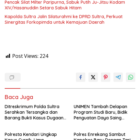
Pencak Silat Milter Paripurna, Sabuk Putih Ju-Jitsu Kodam
XIV/Hasanuddin Setara Sabuk Hitam
Kapolda Sultra Jalin Silaturahmi ke DPRD Sultra, Perkuat
Sinergitas Forkopimda untuk Kemajuan Daerah
Post Views:
224
Baca Juga
Ditreskrimum Polda Sultra
UNIMEN Tambah Delapan
Serahkan Tersangka dan
Program Studi Baru, Bidik
Barang Bukti Kasus Dugaan
Penguatan Daya Saing
Penyelenggaraan Perjalanan
Perguruan Tinggi.
Ibadah Umrah Tanpa Izin ke
Polresta Kendari Ungkap
Polres Enrekang Sambut
Kejaksaan