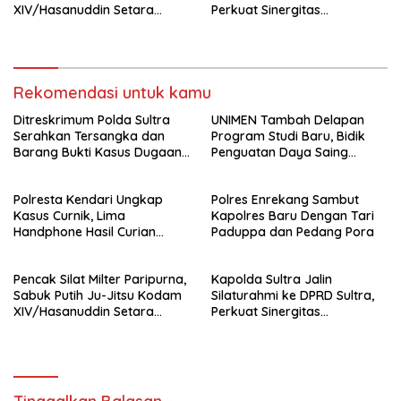
XIV/Hasanuddin Setara
Perkuat Sinergitas
Sabuk Hitam
Forkopimda untuk Kemajuan
Daerah
Rekomendasi untuk kamu
Ditreskrimum Polda Sultra
UNIMEN Tambah Delapan
Serahkan Tersangka dan
Program Studi Baru, Bidik
Barang Bukti Kasus Dugaan
Penguatan Daya Saing
Penyelenggaraan Perjalanan
Perguruan Tinggi.
Ibadah Umrah Tanpa Izin ke
Polresta Kendari Ungkap
Polres Enrekang Sambut
Kejaksaan
Kasus Curnik, Lima
Kapolres Baru Dengan Tari
Handphone Hasil Curian
Paduppa dan Pedang Pora
Berhasil Diamankan
Pencak Silat Milter Paripurna,
Kapolda Sultra Jalin
Sabuk Putih Ju-Jitsu Kodam
Silaturahmi ke DPRD Sultra,
XIV/Hasanuddin Setara
Perkuat Sinergitas
Sabuk Hitam
Forkopimda untuk Kemajuan
Daerah