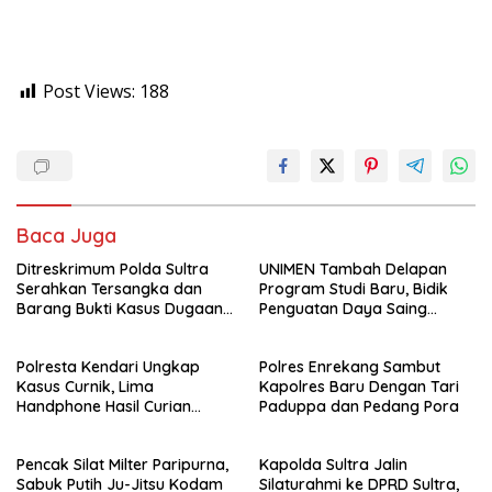
Post Views:
188
Baca Juga
Ditreskrimum Polda Sultra
UNIMEN Tambah Delapan
Serahkan Tersangka dan
Program Studi Baru, Bidik
Barang Bukti Kasus Dugaan
Penguatan Daya Saing
Penyelenggaraan Perjalanan
Perguruan Tinggi.
Ibadah Umrah Tanpa Izin ke
Polresta Kendari Ungkap
Polres Enrekang Sambut
Kejaksaan
Kasus Curnik, Lima
Kapolres Baru Dengan Tari
Handphone Hasil Curian
Paduppa dan Pedang Pora
Berhasil Diamankan
Pencak Silat Milter Paripurna,
Kapolda Sultra Jalin
Sabuk Putih Ju-Jitsu Kodam
Silaturahmi ke DPRD Sultra,