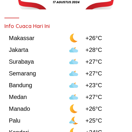
Info Cuaca Hari Ini
Makassar
+26°C
Jakarta
+28°C
Surabaya
+27°C
Semarang
+27°C
Bandung
+23°C
Medan
+27°C
Manado
+26°C
Palu
+25°C