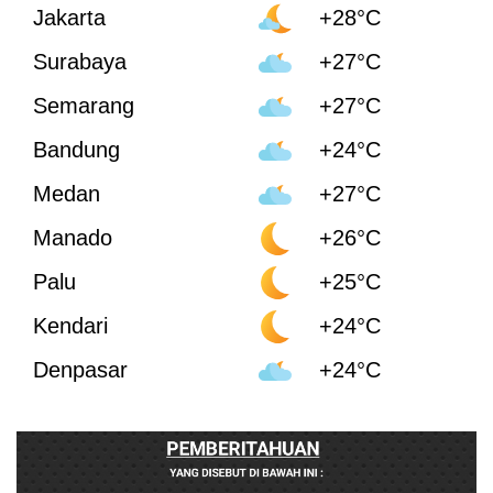
Jakarta
+28°C
Surabaya
+27°C
Semarang
+27°C
Bandung
+24°C
Medan
+27°C
Manado
+26°C
Palu
+25°C
Kendari
+24°C
Denpasar
+24°C