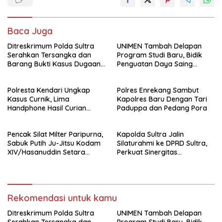
Baca Juga
Ditreskrimum Polda Sultra
UNIMEN Tambah Delapan
Serahkan Tersangka dan
Program Studi Baru, Bidik
Barang Bukti Kasus Dugaan
Penguatan Daya Saing
Penyelenggaraan Perjalanan
Perguruan Tinggi.
Ibadah Umrah Tanpa Izin ke
Polresta Kendari Ungkap
Polres Enrekang Sambut
Kejaksaan
Kasus Curnik, Lima
Kapolres Baru Dengan Tari
Handphone Hasil Curian
Paduppa dan Pedang Pora
Berhasil Diamankan
Pencak Silat Milter Paripurna,
Kapolda Sultra Jalin
Sabuk Putih Ju-Jitsu Kodam
Silaturahmi ke DPRD Sultra,
XIV/Hasanuddin Setara
Perkuat Sinergitas
Sabuk Hitam
Forkopimda untuk Kemajuan
Daerah
Rekomendasi untuk kamu
Ditreskrimum Polda Sultra
UNIMEN Tambah Delapan
Serahkan Tersangka dan
Program Studi Baru, Bidik