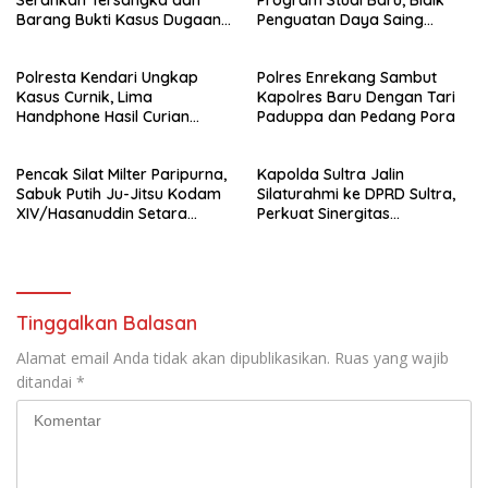
Barang Bukti Kasus Dugaan
Penguatan Daya Saing
Penyelenggaraan Perjalanan
Perguruan Tinggi.
Ibadah Umrah Tanpa Izin ke
Polresta Kendari Ungkap
Polres Enrekang Sambut
Kejaksaan
Kasus Curnik, Lima
Kapolres Baru Dengan Tari
Handphone Hasil Curian
Paduppa dan Pedang Pora
Berhasil Diamankan
Pencak Silat Milter Paripurna,
Kapolda Sultra Jalin
Sabuk Putih Ju-Jitsu Kodam
Silaturahmi ke DPRD Sultra,
XIV/Hasanuddin Setara
Perkuat Sinergitas
Sabuk Hitam
Forkopimda untuk Kemajuan
Daerah
Tinggalkan Balasan
Alamat email Anda tidak akan dipublikasikan.
Ruas yang wajib
ditandai
*