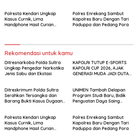
Penyelenggaraan Perjalanan
Perguruan Tinggi.
Ibadah Umrah Tanpa Izin ke
Polresta Kendari Ungkap
Polres Enrekang Sambut
Kejaksaan
Kasus Curnik, Lima
Kapolres Baru Dengan Tari
Handphone Hasil Curian
Paduppa dan Pedang Pora
Berhasil Diamankan
Rekomendasi untuk kamu
Ditresnarkoba Polda Sultra
KAPOLRI TUTUP E-SPORTS
Ungkap Pengedar Narkotika
KAPOLRI CUP 2026, AJAK
Jenis Sabu dan Ekstasi
GENERASI MUDA JADI DUTA
KAMTIBMAS DAN AKTIF
LAPORKAN GANGGUAN KE 110
Ditreskrimum Polda Sultra
UNIMEN Tambah Delapan
Serahkan Tersangka dan
Program Studi Baru, Bidik
Barang Bukti Kasus Dugaan
Penguatan Daya Saing
Penyelenggaraan Perjalanan
Perguruan Tinggi.
Ibadah Umrah Tanpa Izin ke
Polresta Kendari Ungkap
Polres Enrekang Sambut
Kejaksaan
Kasus Curnik, Lima
Kapolres Baru Dengan Tari
Handphone Hasil Curian
Paduppa dan Pedang Pora
Berhasil Diamankan