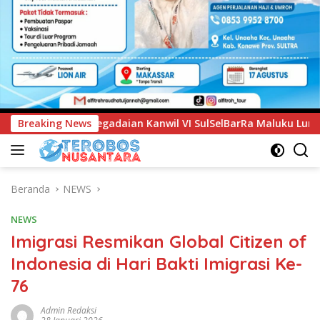
 VI SulSelBarRa Maluku Luncurkan Program PANDE EMAS untuk
Breaking News
Beranda
NEWS
NEWS
Imigrasi Resmikan Global Citizen of
Indonesia di Hari Bakti Imigrasi Ke-
76
Admin Redaksi