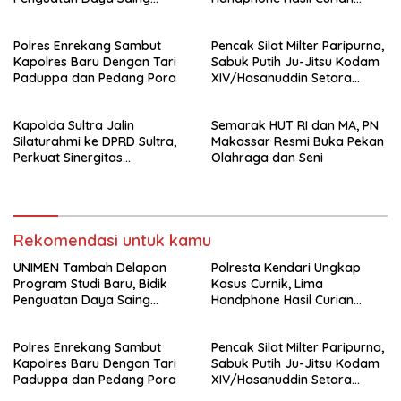
Perguruan Tinggi.
Berhasil Diamankan
Polres Enrekang Sambut
Pencak Silat Milter Paripurna,
Kapolres Baru Dengan Tari
Sabuk Putih Ju-Jitsu Kodam
Paduppa dan Pedang Pora
XIV/Hasanuddin Setara
Sabuk Hitam
Kapolda Sultra Jalin
Semarak HUT RI dan MA, PN
Silaturahmi ke DPRD Sultra,
Makassar Resmi Buka Pekan
Perkuat Sinergitas
Olahraga dan Seni
Forkopimda untuk Kemajuan
Daerah
Rekomendasi untuk kamu
UNIMEN Tambah Delapan
Polresta Kendari Ungkap
Program Studi Baru, Bidik
Kasus Curnik, Lima
Penguatan Daya Saing
Handphone Hasil Curian
Perguruan Tinggi.
Berhasil Diamankan
Polres Enrekang Sambut
Pencak Silat Milter Paripurna,
Kapolres Baru Dengan Tari
Sabuk Putih Ju-Jitsu Kodam
Paduppa dan Pedang Pora
XIV/Hasanuddin Setara
Sabuk Hitam