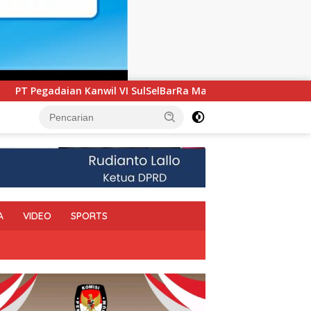
BarRa Maluku Luncurkan Program PANDE EMAS untuk Perkuat P
A
VIDEO
SPORTS