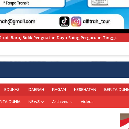
ing Perguruan Tinggi.
PT Pegadaian Kanwil VI SulSel
EDUKASI
DAERAH
RAGAM
KESEHATAN
BERITA DUNI
RITA DUNIA
NEWS
Archives
Videos