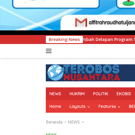
Tambah Delapan Program Studi Baru, Bidik Penguatan Daya Sa
Breaking News
NEWS
HUKRIM
POLITIK
EKOBIS
Home
Layouts
Features
BE
Beranda
NEWS
NEWS