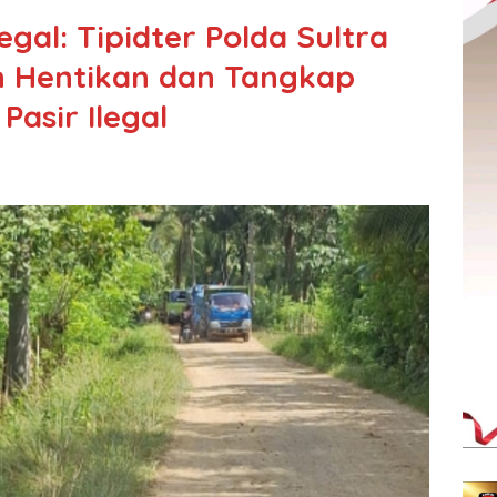
egal: Tipidter Polda Sultra
n Hentikan dan Tangkap
asir Ilegal