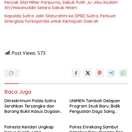
Pencak Silat Milter Paripurna, Sabuk Putih Ju-Jitsu Kodam
XIV/Hasanuddin Setara Sabuk Hitam
Kapolda Sultra Jalin Silaturahmi ke DPRD Sultra, Perkuat
Sinergitas Forkopimda untuk Kemajuan Daerah
Post Views:
573
Baca Juga
Ditreskrimum Polda Sultra
UNIMEN Tambah Delapan
Serahkan Tersangka dan
Program Studi Baru, Bidik
Barang Bukti Kasus Dugaan
Penguatan Daya Saing
Penyelenggaraan Perjalanan
Perguruan Tinggi.
Ibadah Umrah Tanpa Izin ke
Polresta Kendari Ungkap
Polres Enrekang Sambut
Kejaksaan