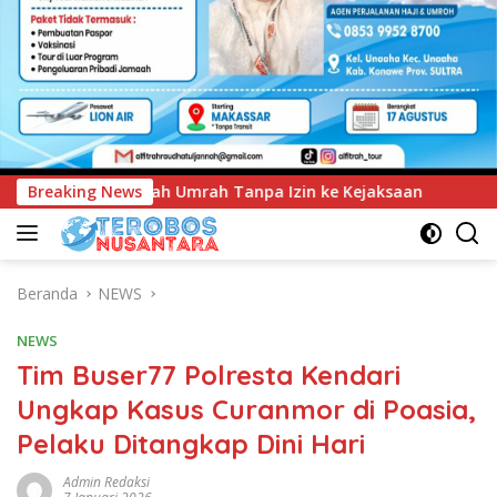
 Izin ke Kejaksaan
Breaking News
UNIMEN Tambah Delapan Program St
Beranda
NEWS
NEWS
Tim Buser77 Polresta Kendari
Ungkap Kasus Curanmor di Poasia,
Pelaku Ditangkap Dini Hari
Admin Redaksi