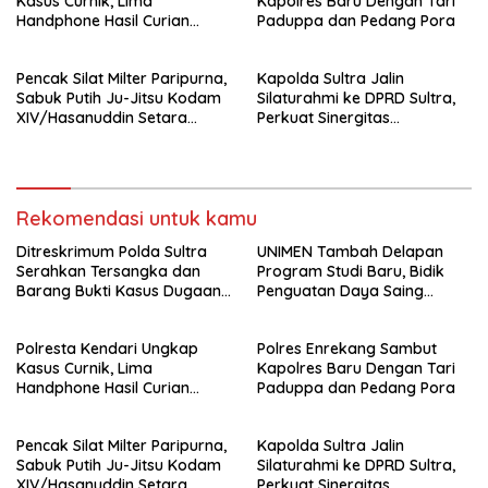
Kasus Curnik, Lima
Kapolres Baru Dengan Tari
Handphone Hasil Curian
Paduppa dan Pedang Pora
Berhasil Diamankan
Pencak Silat Milter Paripurna,
Kapolda Sultra Jalin
Sabuk Putih Ju-Jitsu Kodam
Silaturahmi ke DPRD Sultra,
XIV/Hasanuddin Setara
Perkuat Sinergitas
Sabuk Hitam
Forkopimda untuk Kemajuan
Daerah
Rekomendasi untuk kamu
Ditreskrimum Polda Sultra
UNIMEN Tambah Delapan
Serahkan Tersangka dan
Program Studi Baru, Bidik
Barang Bukti Kasus Dugaan
Penguatan Daya Saing
Penyelenggaraan Perjalanan
Perguruan Tinggi.
Ibadah Umrah Tanpa Izin ke
Polresta Kendari Ungkap
Polres Enrekang Sambut
Kejaksaan
Kasus Curnik, Lima
Kapolres Baru Dengan Tari
Handphone Hasil Curian
Paduppa dan Pedang Pora
Berhasil Diamankan
Pencak Silat Milter Paripurna,
Kapolda Sultra Jalin
Sabuk Putih Ju-Jitsu Kodam
Silaturahmi ke DPRD Sultra,
XIV/Hasanuddin Setara
Perkuat Sinergitas