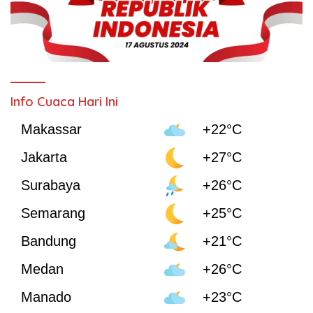
Info Cuaca Hari Ini
Makassar
+22°C
Jakarta
+27°C
Surabaya
+26°C
Semarang
+25°C
Bandung
+21°C
Medan
+26°C
Manado
+23°C