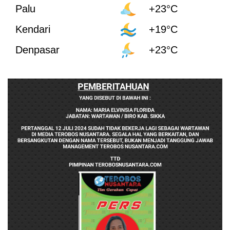
Palu
+23°C
Kendari
+19°C
Denpasar
+23°C