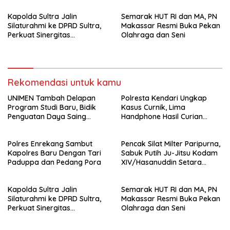
Kapolda Sultra Jalin
Semarak HUT RI dan MA, PN
Silaturahmi ke DPRD Sultra,
Makassar Resmi Buka Pekan
Perkuat Sinergitas
Olahraga dan Seni
Forkopimda untuk Kemajuan
Daerah
Rekomendasi untuk kamu
UNIMEN Tambah Delapan
Polresta Kendari Ungkap
Program Studi Baru, Bidik
Kasus Curnik, Lima
Penguatan Daya Saing
Handphone Hasil Curian
Perguruan Tinggi.
Berhasil Diamankan
Polres Enrekang Sambut
Pencak Silat Milter Paripurna,
Kapolres Baru Dengan Tari
Sabuk Putih Ju-Jitsu Kodam
Paduppa dan Pedang Pora
XIV/Hasanuddin Setara
Sabuk Hitam
Kapolda Sultra Jalin
Semarak HUT RI dan MA, PN
Silaturahmi ke DPRD Sultra,
Makassar Resmi Buka Pekan
Perkuat Sinergitas
Olahraga dan Seni
Forkopimda untuk Kemajuan
Daerah