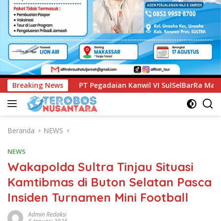
aian Kanwil VI SulSelBarRa Maluku Luncurkan Program PANDE
Breaking News
Beranda
NEWS
NEWS
Wakapolda Sultra Tinjau Situasi
Kamtibmas di Buton Selatan Pasca
Insiden Turnamen Mini Football
Admin Redaksi