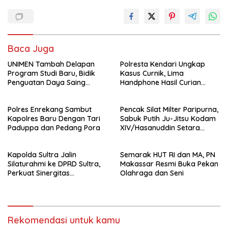
Baca Juga
UNIMEN Tambah Delapan
Polresta Kendari Ungkap
Program Studi Baru, Bidik
Kasus Curnik, Lima
Penguatan Daya Saing
Handphone Hasil Curian
Perguruan Tinggi.
Berhasil Diamankan
Polres Enrekang Sambut
Pencak Silat Milter Paripurna,
Kapolres Baru Dengan Tari
Sabuk Putih Ju-Jitsu Kodam
Paduppa dan Pedang Pora
XIV/Hasanuddin Setara
Sabuk Hitam
Kapolda Sultra Jalin
Semarak HUT RI dan MA, PN
Silaturahmi ke DPRD Sultra,
Makassar Resmi Buka Pekan
Perkuat Sinergitas
Olahraga dan Seni
Forkopimda untuk Kemajuan
Daerah
Rekomendasi untuk kamu