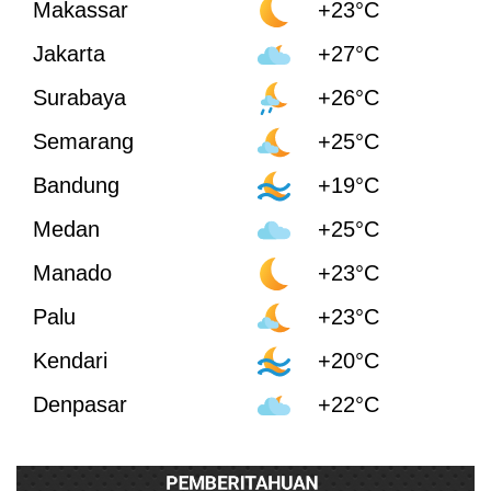
Makassar
+23°C
Jakarta
+27°C
Surabaya
+26°C
Semarang
+25°C
Bandung
+19°C
Medan
+25°C
Manado
+23°C
Palu
+23°C
Kendari
+20°C
Denpasar
+22°C