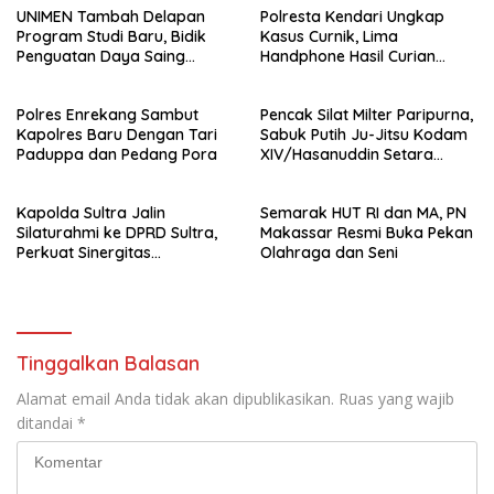
UNIMEN Tambah Delapan
Polresta Kendari Ungkap
Program Studi Baru, Bidik
Kasus Curnik, Lima
Penguatan Daya Saing
Handphone Hasil Curian
Perguruan Tinggi.
Berhasil Diamankan
Polres Enrekang Sambut
Pencak Silat Milter Paripurna,
Kapolres Baru Dengan Tari
Sabuk Putih Ju-Jitsu Kodam
Paduppa dan Pedang Pora
XIV/Hasanuddin Setara
Sabuk Hitam
Kapolda Sultra Jalin
Semarak HUT RI dan MA, PN
Silaturahmi ke DPRD Sultra,
Makassar Resmi Buka Pekan
Perkuat Sinergitas
Olahraga dan Seni
Forkopimda untuk Kemajuan
Daerah
Tinggalkan Balasan
Alamat email Anda tidak akan dipublikasikan.
Ruas yang wajib
ditandai
*