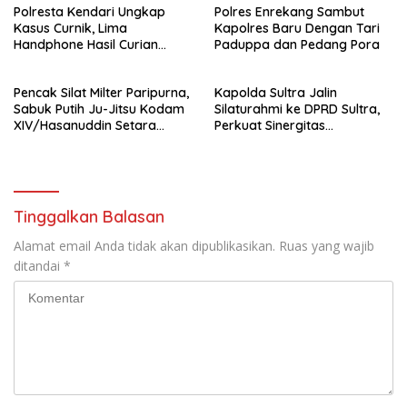
Polresta Kendari Ungkap
Polres Enrekang Sambut
Kejaksaan
Kasus Curnik, Lima
Kapolres Baru Dengan Tari
Handphone Hasil Curian
Paduppa dan Pedang Pora
Berhasil Diamankan
Pencak Silat Milter Paripurna,
Kapolda Sultra Jalin
Sabuk Putih Ju-Jitsu Kodam
Silaturahmi ke DPRD Sultra,
XIV/Hasanuddin Setara
Perkuat Sinergitas
Sabuk Hitam
Forkopimda untuk Kemajuan
Daerah
Tinggalkan Balasan
Alamat email Anda tidak akan dipublikasikan.
Ruas yang wajib
ditandai
*