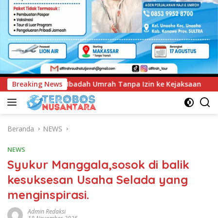
Tanpa Izin ke Kejaksaan
Breaking News
UNIMEN Tambah Delapan Progra
Beranda
NEWS
NEWS
Syukur Manggala,sosok di balik
kesuksesan Usaha Selada yang
menginspirasi.
Admin Redaksi