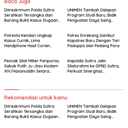
Baca Juga
Ditreskrimum Polda Sultra
UNIMEN Tambah Delapan
Serahkan Tersangka dan
Program Studi Baru, Bidik
Barang Bukti Kasus Dugaan
Penguatan Daya Saing
Penyelenggaraan Perjalanan
Perguruan Tinggi.
Ibadah Umrah Tanpa Izin ke
Polresta Kendari Ungkap
Polres Enrekang Sambut
Kejaksaan
Kasus Curnik, Lima
Kapolres Baru Dengan Tari
Handphone Hasil Curian
Paduppa dan Pedang Pora
Berhasil Diamankan
Pencak Silat Milter Paripurna,
Kapolda Sultra Jalin
Sabuk Putih Ju-Jitsu Kodam
Silaturahmi ke DPRD Sultra,
XIV/Hasanuddin Setara
Perkuat Sinergitas
Sabuk Hitam
Forkopimda untuk Kemajuan
Daerah
Rekomendasi untuk kamu
Ditreskrimum Polda Sultra
UNIMEN Tambah Delapan
Serahkan Tersangka dan
Program Studi Baru, Bidik
Barang Bukti Kasus Dugaan
Penguatan Daya Saing
Penyelenggaraan Perjalanan
Perguruan Tinggi.
Ibadah Umrah Tanpa Izin ke