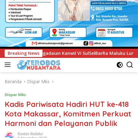
VI SulSelBarRa Maluku Luncurkan Program PANDE EMAS untuk 
Breaking News
Beranda
Dispar Mks
Dispar Mks
Kadis Pariwisata Hadiri HUT ke-418
Kota Makassar, Komitmen Perkuat
Harmoni dan Pelayanan Publik
Konten Redaksi