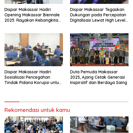
Dispar Makassar Hadiri
Dispar Makassar Tegaskan
Opening Makassar Biennale
Dukungan pada Percepatan
2025: Rayakan Kebangkitan
Digitalisasi Lewat High Level
Kreativitas Kota
Meeting TP2DD 2025
Dispar Makassar Hadiri
Duta Pemuda Makassar
Sosialisasi Pencegahan
2025, Ajang Cetak Generasi
Tindak Pidana Korupsi untuk
Inspiratif dan Berdaya Saing
Perkuat Tata Kelola
Pemerintahan
Rekomendasi untuk kamu