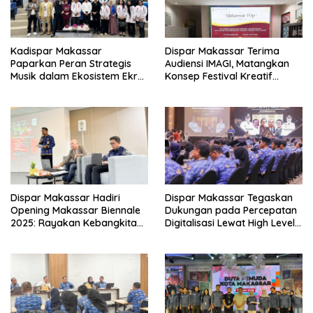
Kadispar Makassar
Dispar Makassar Terima
Paparkan Peran Strategis
Audiensi IMAGI, Matangkan
Musik dalam Ekosistem Ekraf
Konsep Festival Kreatif
pada PAPPRI Goes to
“Makassar Pop 2025”
Campus
Dispar Makassar Hadiri
Dispar Makassar Tegaskan
Opening Makassar Biennale
Dukungan pada Percepatan
2025: Rayakan Kebangkitan
Digitalisasi Lewat High Level
Kreativitas Kota
Meeting TP2DD 2025