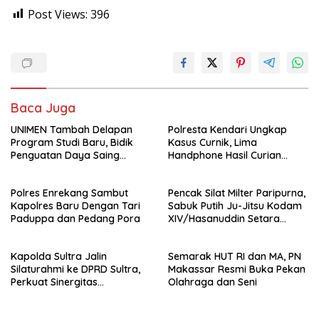
Post Views:
396
Baca Juga
UNIMEN Tambah Delapan
Polresta Kendari Ungkap
Program Studi Baru, Bidik
Kasus Curnik, Lima
Penguatan Daya Saing
Handphone Hasil Curian
Perguruan Tinggi.
Berhasil Diamankan
Polres Enrekang Sambut
Pencak Silat Milter Paripurna,
Kapolres Baru Dengan Tari
Sabuk Putih Ju-Jitsu Kodam
Paduppa dan Pedang Pora
XIV/Hasanuddin Setara
Sabuk Hitam
Kapolda Sultra Jalin
Semarak HUT RI dan MA, PN
Silaturahmi ke DPRD Sultra,
Makassar Resmi Buka Pekan
Perkuat Sinergitas
Olahraga dan Seni
Forkopimda untuk Kemajuan
Daerah