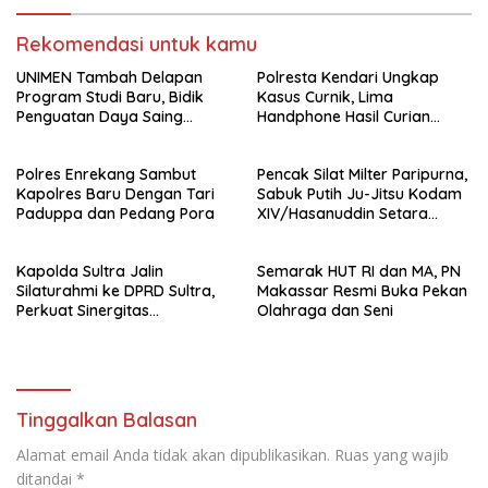
Rekomendasi untuk kamu
UNIMEN Tambah Delapan
Polresta Kendari Ungkap
Program Studi Baru, Bidik
Kasus Curnik, Lima
Penguatan Daya Saing
Handphone Hasil Curian
Perguruan Tinggi.
Berhasil Diamankan
Polres Enrekang Sambut
Pencak Silat Milter Paripurna,
Kapolres Baru Dengan Tari
Sabuk Putih Ju-Jitsu Kodam
Paduppa dan Pedang Pora
XIV/Hasanuddin Setara
Sabuk Hitam
Kapolda Sultra Jalin
Semarak HUT RI dan MA, PN
Silaturahmi ke DPRD Sultra,
Makassar Resmi Buka Pekan
Perkuat Sinergitas
Olahraga dan Seni
Forkopimda untuk Kemajuan
Daerah
Tinggalkan Balasan
Alamat email Anda tidak akan dipublikasikan.
Ruas yang wajib
ditandai
*