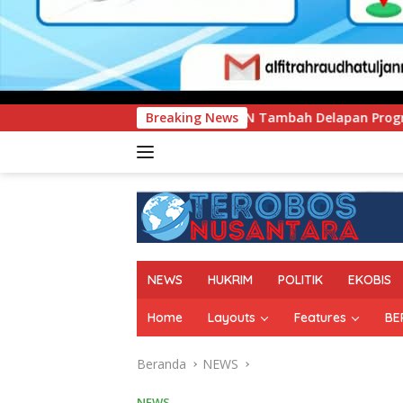
MEN Tambah Delapan Program Studi Baru, Bidik Penguatan Day
Breaking News
NEWS
HUKRIM
POLITIK
EKOBIS
Home
Layouts
Features
BE
Beranda
NEWS
NEWS