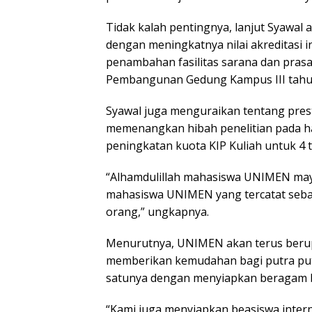
Tidak kalah pentingnya, lanjut Syawa
dengan meningkatnya nilai akreditasi ins
penambahan fasilitas sarana dan pra
Pembangunan Gedung Kampus III tahun
Syawal juga menguraikan tentang pr
memenangkan hibah penelitian pada h
peningkatan kuota KIP Kuliah untuk 4 t
“Alhamdulillah mahasiswa UNIMEN mayor
mahasiswa UNIMEN yang tercatat sebag
orang,” ungkapnya.
Menurutnya, UNIMEN akan terus berup
memberikan kemudahan bagi putra putr
satunya dengan menyiapkan beragam b
“Kami juga menyiapkan beasiswa inter