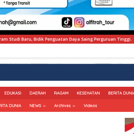
a Saing Perguruan Tinggi.
PT Pegadaian Kanwil VI S
EDUKASI
DAERAH
RAGAM
KESEHATAN
BERITA DUNI
RITA DUNIA
NEWS
Archives
Videos