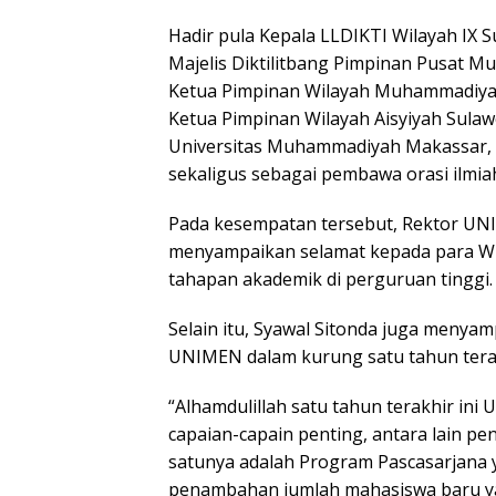
Hadir pula Kepala LLDIKTI Wilayah IX S
Majelis Diktilitbang Pimpinan Pusat Muh
Ketua Pimpinan Wilayah Muhammadiyah S
Ketua Pimpinan Wilayah Aisyiyah Sulaw
Universitas Muhammadiyah Makassar, Dr.
sekaligus sebagai pembawa orasi ilmia
Pada kesempatan tersebut, Rektor UNIM
menyampaikan selamat kepada para Wi
tahapan akademik di perguruan tinggi.
Selain itu, Syawal Sitonda juga menya
UNIMEN dalam kurung satu tahun tera
“Alhamdulillah satu tahun terakhir in
capaian-capain penting, antara lain p
satunya adalah Program Pascasarjana y
penambahan jumlah mahasiswa baru ya