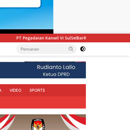
ulSelBarRa Maluku Luncurkan Program PANDE EMAS untuk Perku
A
VIDEO
SPORTS