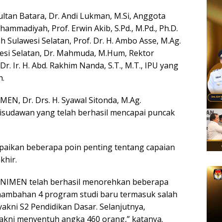
ultan Batara, Dr. Andi Lukman, M.Si, Anggota
ammadiyah, Prof. Erwin Akib, S.Pd., M.Pd., Ph.D.
ulawesi Selatan, Prof. Dr. H. Ambo Asse, M.Ag.
esi Selatan, Dr. Mahmuda, M.Hum, Rektor
 Ir. H. Abd. Rakhim Nanda, S.T., M.T., IPU yang
h.
EN, Dr. Drs. H. Syawal Sitonda, M.Ag.
sudawan yang telah berhasil mencapai puncak
mpaikan beberapa poin penting tentang capaian
khir.
i UNIMEN telah berhasil menorehkan beberapa
enambahan 4 program studi baru termasuk salah
akni S2 Pendidikan Dasar. Selanjutnya,
kni menyentuh angka 460 orang,” katanya.