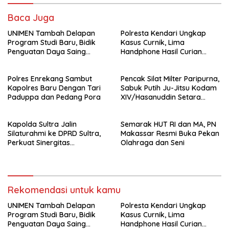
Baca Juga
UNIMEN Tambah Delapan
Polresta Kendari Ungkap
Program Studi Baru, Bidik
Kasus Curnik, Lima
Penguatan Daya Saing
Handphone Hasil Curian
Perguruan Tinggi.
Berhasil Diamankan
Polres Enrekang Sambut
Pencak Silat Milter Paripurna,
Kapolres Baru Dengan Tari
Sabuk Putih Ju-Jitsu Kodam
Paduppa dan Pedang Pora
XIV/Hasanuddin Setara
Sabuk Hitam
Kapolda Sultra Jalin
Semarak HUT RI dan MA, PN
Silaturahmi ke DPRD Sultra,
Makassar Resmi Buka Pekan
Perkuat Sinergitas
Olahraga dan Seni
Forkopimda untuk Kemajuan
Daerah
Rekomendasi untuk kamu
UNIMEN Tambah Delapan
Polresta Kendari Ungkap
Program Studi Baru, Bidik
Kasus Curnik, Lima
Penguatan Daya Saing
Handphone Hasil Curian