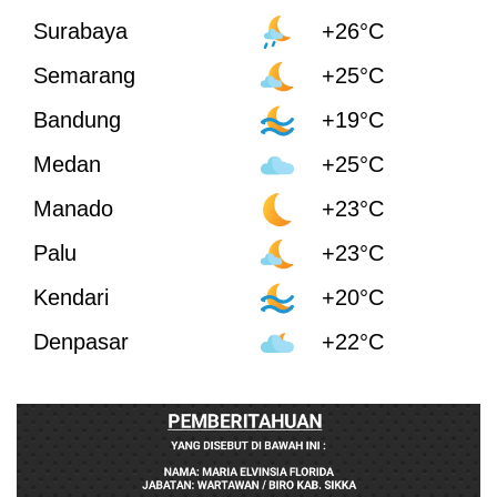
Surabaya
+26°C
Semarang
+25°C
Bandung
+19°C
Medan
+25°C
Manado
+23°C
Palu
+23°C
Kendari
+20°C
Denpasar
+22°C