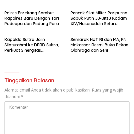
Perguruan Tinggi.
Berhasil Diamankan
Polres Enrekang Sambut
Pencak Silat Milter Paripurna,
Kapolres Baru Dengan Tari
Sabuk Putih Ju-Jitsu Kodam
Paduppa dan Pedang Pora
XIV/Hasanuddin Setara
Sabuk Hitam
Kapolda Sultra Jalin
Semarak HUT RI dan MA, PN
Silaturahmi ke DPRD Sultra,
Makassar Resmi Buka Pekan
Perkuat Sinergitas
Olahraga dan Seni
Forkopimda untuk Kemajuan
Daerah
Tinggalkan Balasan
Alamat email Anda tidak akan dipublikasikan.
Ruas yang wajib
ditandai
*