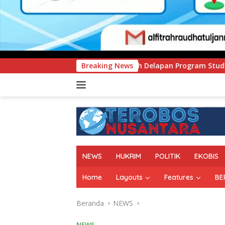
ah Delapan Program Studi Baru, Bidik Penguatan Daya Saing 
Breaking News
NEWS
HUKRIM
POLITIK
EKOBIS
Home
Layouts
Features
BE
Beranda
NEWS
NEWS