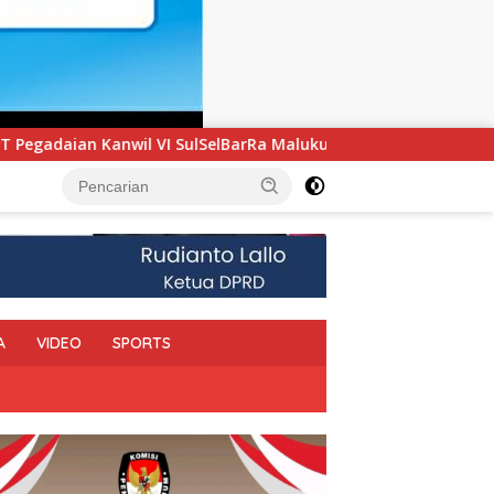
Ra Maluku Luncurkan Program PANDE EMAS untuk Perkuat Pembe
A
VIDEO
SPORTS