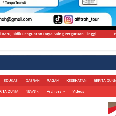
Perguruan Tinggi.
PT Pegadaian Kanwil VI SulSelBar
EDUKASI
DAERAH
RAGAM
KESEHATAN
BERITA DUNI
RITA DUNIA
NEWS
Archives
Videos