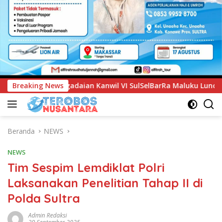
il VI SulSelBarRa Maluku Luncurkan Program PANDE EMAS unt
Breaking News
Beranda
NEWS
NEWS
Tim Sespim Lemdiklat Polri
Laksanakan Penelitian Tahap II di
Polda Sultra
Admin Redaksi