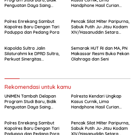
Program Studi Baru, Bidik
Kasus Curnik, Lima
Penguatan Daya Saing
Handphone Hasil Curian
Perguruan Tinggi.
Berhasil Diamankan
Polres Enrekang Sambut
Pencak Silat Milter Paripurna,
Kapolres Baru Dengan Tari
Sabuk Putih Ju-Jitsu Kodam
Paduppa dan Pedang Pora
XIV/Hasanuddin Setara
Sabuk Hitam
Kapolda Sultra Jalin
Semarak HUT RI dan MA, PN
Silaturahmi ke DPRD Sultra,
Makassar Resmi Buka Pekan
Perkuat Sinergitas
Olahraga dan Seni
Forkopimda untuk Kemajuan
Daerah
Rekomendasi untuk kamu
UNIMEN Tambah Delapan
Polresta Kendari Ungkap
Program Studi Baru, Bidik
Kasus Curnik, Lima
Penguatan Daya Saing
Handphone Hasil Curian
Perguruan Tinggi.
Berhasil Diamankan
Polres Enrekang Sambut
Pencak Silat Milter Paripurna,
Kapolres Baru Dengan Tari
Sabuk Putih Ju-Jitsu Kodam
Paduppa dan Pedang Pora
XIV/Hasanuddin Setara