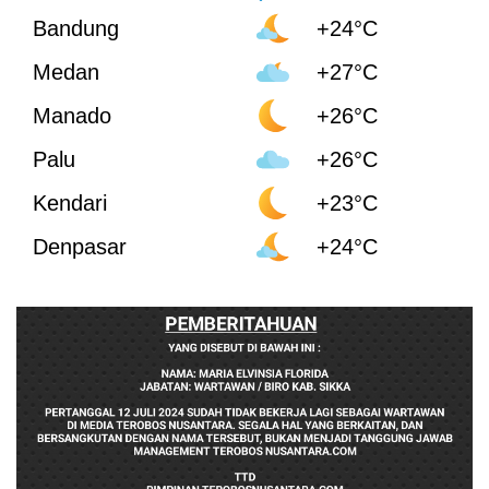
Bandung
+24°C
Medan
+27°C
Manado
+26°C
Palu
+26°C
Kendari
+23°C
Denpasar
+24°C