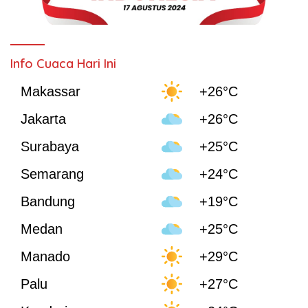
Info Cuaca Hari Ini
Makassar
+26°C
Jakarta
+26°C
Surabaya
+25°C
Semarang
+24°C
Bandung
+19°C
Medan
+25°C
Manado
+29°C
Palu
+27°C