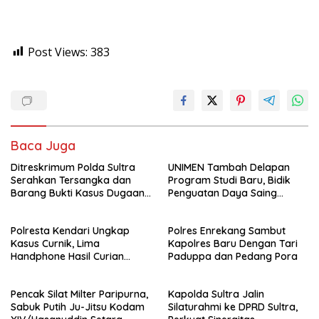
Post Views:
383
Baca Juga
Ditreskrimum Polda Sultra
UNIMEN Tambah Delapan
Serahkan Tersangka dan
Program Studi Baru, Bidik
Barang Bukti Kasus Dugaan
Penguatan Daya Saing
Penyelenggaraan Perjalanan
Perguruan Tinggi.
Ibadah Umrah Tanpa Izin ke
Polresta Kendari Ungkap
Polres Enrekang Sambut
Kejaksaan
Kasus Curnik, Lima
Kapolres Baru Dengan Tari
Handphone Hasil Curian
Paduppa dan Pedang Pora
Berhasil Diamankan
Pencak Silat Milter Paripurna,
Kapolda Sultra Jalin
Sabuk Putih Ju-Jitsu Kodam
Silaturahmi ke DPRD Sultra,