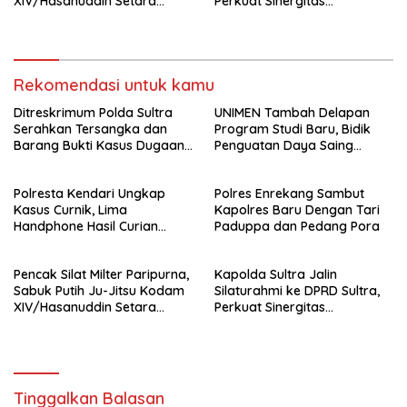
XIV/Hasanuddin Setara
Perkuat Sinergitas
Sabuk Hitam
Forkopimda untuk Kemajuan
Daerah
Rekomendasi untuk kamu
Ditreskrimum Polda Sultra
UNIMEN Tambah Delapan
Serahkan Tersangka dan
Program Studi Baru, Bidik
Barang Bukti Kasus Dugaan
Penguatan Daya Saing
Penyelenggaraan Perjalanan
Perguruan Tinggi.
Ibadah Umrah Tanpa Izin ke
Polresta Kendari Ungkap
Polres Enrekang Sambut
Kejaksaan
Kasus Curnik, Lima
Kapolres Baru Dengan Tari
Handphone Hasil Curian
Paduppa dan Pedang Pora
Berhasil Diamankan
Pencak Silat Milter Paripurna,
Kapolda Sultra Jalin
Sabuk Putih Ju-Jitsu Kodam
Silaturahmi ke DPRD Sultra,
XIV/Hasanuddin Setara
Perkuat Sinergitas
Sabuk Hitam
Forkopimda untuk Kemajuan
Daerah
Tinggalkan Balasan