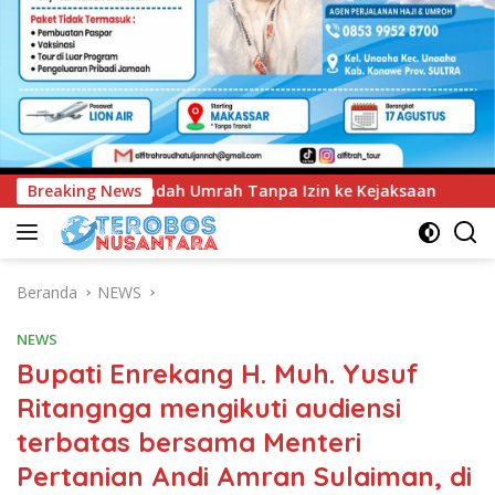
pa Izin ke Kejaksaan
Breaking News
UNIMEN Tambah Delapan Program 
Beranda
NEWS
NEWS
Bupati Enrekang H. Muh. Yusuf
Ritangnga mengikuti audiensi
terbatas bersama Menteri
Pertanian Andi Amran Sulaiman, di