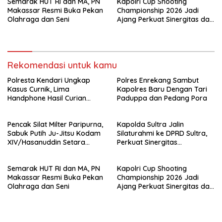
Semarak HUT RI dan MA, PN
Kapolri Cup Shooting
Makassar Resmi Buka Pekan
Championship 2026 Jadi
Olahraga dan Seni
Ajang Perkuat Sinergitas dan
Pembinaan Atlet
Rekomendasi untuk kamu
Polresta Kendari Ungkap
Polres Enrekang Sambut
Kasus Curnik, Lima
Kapolres Baru Dengan Tari
Handphone Hasil Curian
Paduppa dan Pedang Pora
Berhasil Diamankan
Pencak Silat Milter Paripurna,
Kapolda Sultra Jalin
Sabuk Putih Ju-Jitsu Kodam
Silaturahmi ke DPRD Sultra,
XIV/Hasanuddin Setara
Perkuat Sinergitas
Sabuk Hitam
Forkopimda untuk Kemajuan
Daerah
Semarak HUT RI dan MA, PN
Kapolri Cup Shooting
Makassar Resmi Buka Pekan
Championship 2026 Jadi
Olahraga dan Seni
Ajang Perkuat Sinergitas dan
Pembinaan Atlet