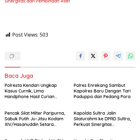
Sinergitas dan Pembinaan Atlet
Post Views:
503
Baca Juga
Polresta Kendari Ungkap
Polres Enrekang Sambut
Kasus Curnik, Lima
Kapolres Baru Dengan Tari
Handphone Hasil Curian
Paduppa dan Pedang Pora
Berhasil Diamankan
Pencak Silat Milter Paripurna,
Kapolda Sultra Jalin
Sabuk Putih Ju-Jitsu Kodam
Silaturahmi ke DPRD Sultra,
XIV/Hasanuddin Setara
Perkuat Sinergitas
Sabuk Hitam
Forkopimda untuk Kemajuan
Daerah