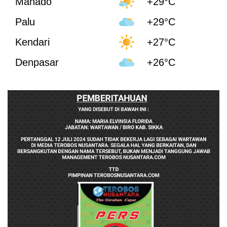
Manado
+29°C
Palu
+29°C
Kendari
+27°C
Denpasar
+26°C