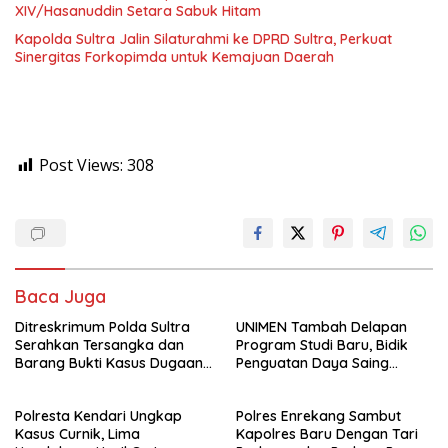
XIV/Hasanuddin Setara Sabuk Hitam
Kapolda Sultra Jalin Silaturahmi ke DPRD Sultra, Perkuat
Sinergitas Forkopimda untuk Kemajuan Daerah
Post Views:
308
Baca Juga
Ditreskrimum Polda Sultra
UNIMEN Tambah Delapan
Serahkan Tersangka dan
Program Studi Baru, Bidik
Barang Bukti Kasus Dugaan
Penguatan Daya Saing
Penyelenggaraan Perjalanan
Perguruan Tinggi.
Ibadah Umrah Tanpa Izin ke
Polresta Kendari Ungkap
Polres Enrekang Sambut
Kejaksaan
Kasus Curnik, Lima
Kapolres Baru Dengan Tari