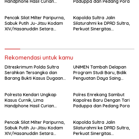
Handphone Hasil Curian
Paduppa dan Pedang Pora
Berhasil Diamankan
Pencak Silat Milter Paripurna,
Kapolda Sultra Jalin
Sabuk Putih Ju-Jitsu Kodam
Silaturahmi ke DPRD Sultra,
XIV/Hasanuddin Setara
Perkuat Sinergitas
Sabuk Hitam
Forkopimda untuk Kemajuan
Daerah
Rekomendasi untuk kamu
Ditreskrimum Polda Sultra
UNIMEN Tambah Delapan
Serahkan Tersangka dan
Program Studi Baru, Bidik
Barang Bukti Kasus Dugaan
Penguatan Daya Saing
Penyelenggaraan Perjalanan
Perguruan Tinggi.
Ibadah Umrah Tanpa Izin ke
Polresta Kendari Ungkap
Polres Enrekang Sambut
Kejaksaan
Kasus Curnik, Lima
Kapolres Baru Dengan Tari
Handphone Hasil Curian
Paduppa dan Pedang Pora
Berhasil Diamankan
Pencak Silat Milter Paripurna,
Kapolda Sultra Jalin
Sabuk Putih Ju-Jitsu Kodam
Silaturahmi ke DPRD Sultra,
XIV/Hasanuddin Setara
Perkuat Sinergitas