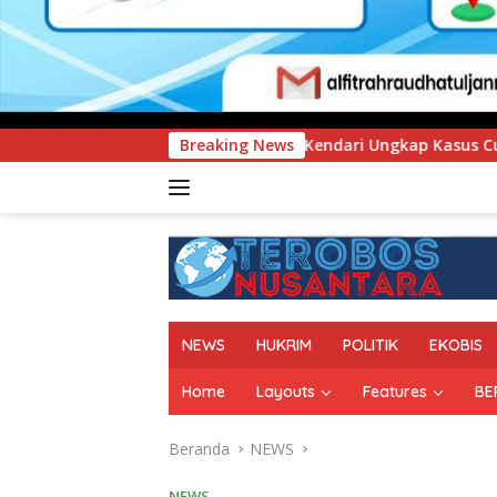
olresta Kendari Ungkap Kasus Curnik, Lima Handphone Hasil Cu
Breaking News
NEWS
HUKRIM
POLITIK
EKOBIS
Home
Layouts
Features
BE
Beranda
NEWS
NEWS