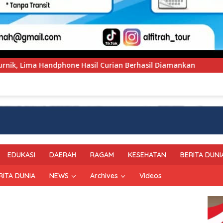
rian Berhasil Diamankan
Polres Enrekang Sambut Kapo
EDUKASI
DAERAH
RAGAM
KESEHATAN
BERITA DUNI
RITA DUNIA
NEWS
Archives
Videos