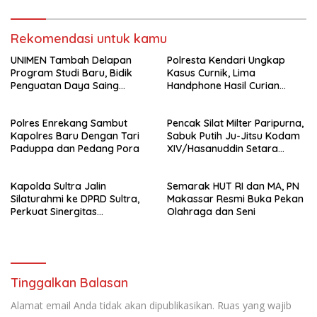
Rekomendasi untuk kamu
UNIMEN Tambah Delapan
Polresta Kendari Ungkap
Program Studi Baru, Bidik
Kasus Curnik, Lima
Penguatan Daya Saing
Handphone Hasil Curian
Perguruan Tinggi.
Berhasil Diamankan
Polres Enrekang Sambut
Pencak Silat Milter Paripurna,
Kapolres Baru Dengan Tari
Sabuk Putih Ju-Jitsu Kodam
Paduppa dan Pedang Pora
XIV/Hasanuddin Setara
Sabuk Hitam
Kapolda Sultra Jalin
Semarak HUT RI dan MA, PN
Silaturahmi ke DPRD Sultra,
Makassar Resmi Buka Pekan
Perkuat Sinergitas
Olahraga dan Seni
Forkopimda untuk Kemajuan
Daerah
Tinggalkan Balasan
Alamat email Anda tidak akan dipublikasikan.
Ruas yang wajib