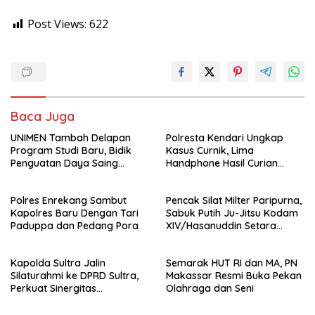
Post Views:
622
Baca Juga
UNIMEN Tambah Delapan
Polresta Kendari Ungkap
Program Studi Baru, Bidik
Kasus Curnik, Lima
Penguatan Daya Saing
Handphone Hasil Curian
Perguruan Tinggi.
Berhasil Diamankan
Polres Enrekang Sambut
Pencak Silat Milter Paripurna,
Kapolres Baru Dengan Tari
Sabuk Putih Ju-Jitsu Kodam
Paduppa dan Pedang Pora
XIV/Hasanuddin Setara
Sabuk Hitam
Kapolda Sultra Jalin
Semarak HUT RI dan MA, PN
Silaturahmi ke DPRD Sultra,
Makassar Resmi Buka Pekan
Perkuat Sinergitas
Olahraga dan Seni
Forkopimda untuk Kemajuan
Daerah