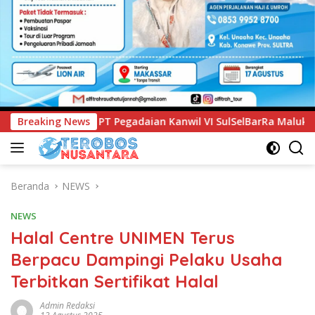
Kanwil VI SulSelBarRa Maluku Luncurkan Program PANDE EMAS
Breaking News
Beranda
NEWS
NEWS
Halal Centre UNIMEN Terus
Berpacu Dampingi Pelaku Usaha
Terbitkan Sertifikat Halal
Admin Redaksi