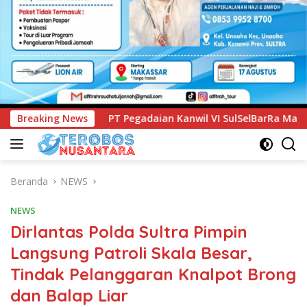
ian Kanwil VI SulSelBarRa Maluku Luncurkan Program PANDE 
Breaking News
Beranda
NEWS
NEWS
Dirlantas Polda Sultra Pimpin
Langsung Patroli Skala Besar,
Tindak Pelanggaran Knalpot Brong
dan Balap Liar