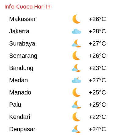
Info Cuaca Hari Ini
Makassar
+26°C
Jakarta
+28°C
Surabaya
+27°C
Semarang
+26°C
Bandung
+23°C
Medan
+27°C
Manado
+25°C
Palu
+25°C
Kendari
+22°C
Denpasar
+24°C