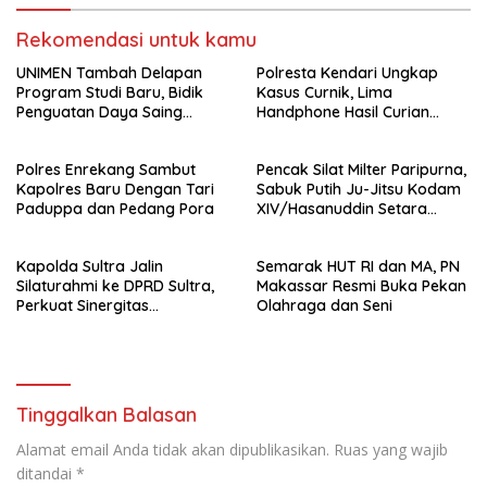
Rekomendasi untuk kamu
UNIMEN Tambah Delapan
Polresta Kendari Ungkap
Program Studi Baru, Bidik
Kasus Curnik, Lima
Penguatan Daya Saing
Handphone Hasil Curian
Perguruan Tinggi.
Berhasil Diamankan
Polres Enrekang Sambut
Pencak Silat Milter Paripurna,
Kapolres Baru Dengan Tari
Sabuk Putih Ju-Jitsu Kodam
Paduppa dan Pedang Pora
XIV/Hasanuddin Setara
Sabuk Hitam
Kapolda Sultra Jalin
Semarak HUT RI dan MA, PN
Silaturahmi ke DPRD Sultra,
Makassar Resmi Buka Pekan
Perkuat Sinergitas
Olahraga dan Seni
Forkopimda untuk Kemajuan
Daerah
Tinggalkan Balasan
Alamat email Anda tidak akan dipublikasikan.
Ruas yang wajib
ditandai
*