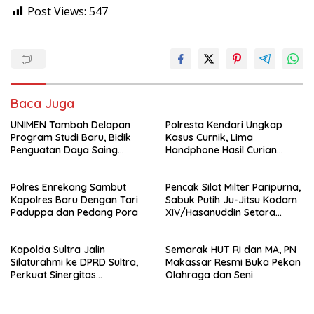
Post Views:
547
Baca Juga
UNIMEN Tambah Delapan
Polresta Kendari Ungkap
Program Studi Baru, Bidik
Kasus Curnik, Lima
Penguatan Daya Saing
Handphone Hasil Curian
Perguruan Tinggi.
Berhasil Diamankan
Polres Enrekang Sambut
Pencak Silat Milter Paripurna,
Kapolres Baru Dengan Tari
Sabuk Putih Ju-Jitsu Kodam
Paduppa dan Pedang Pora
XIV/Hasanuddin Setara
Sabuk Hitam
Kapolda Sultra Jalin
Semarak HUT RI dan MA, PN
Silaturahmi ke DPRD Sultra,
Makassar Resmi Buka Pekan
Perkuat Sinergitas
Olahraga dan Seni
Forkopimda untuk Kemajuan
Daerah