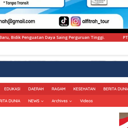
erguruan Tinggi.
PT Pegadaian Kanwil VI SulSelBarRa
EDUKASI
DAERAH
RAGAM
KESEHATAN
BERITA DUNI
RITA DUNIA
NEWS
Archives
Videos