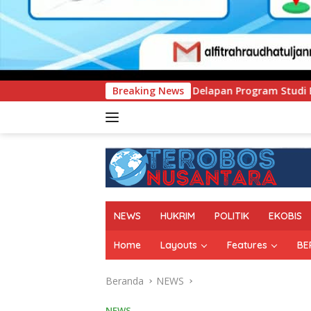
h Delapan Program Studi Baru, Bidik Penguatan Daya Saing P
Breaking News
NEWS
HUKRIM
POLITIK
EKOBIS
Home
Layouts
Features
BE
Beranda
NEWS
NEWS