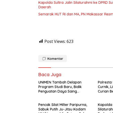
Kapolda Sultra Jalin Silaturahmi ke DPRD S
Daerah
Semarak HUT RI dan MA, PN Makassar Resm
Post Views:
623
Komentar
Baca Juga
UNIMEN Tambah Delapan
Polresta
Program Studi Baru, Bidik
Curnik, 
Penguatan Daya Saing
Curian B
Perguruan Tinggi.
Pencak Silat Milter Paripurna,
Kapolda 
Sabuk Putih Ju-Jitsu Kodam
Silatura