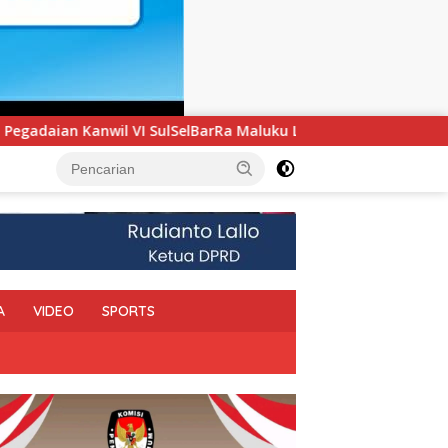
 Maluku Luncurkan Program PANDE EMAS untuk Perkuat Pember
A
VIDEO
SPORTS